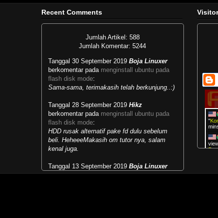
konsisten terus ya mas dalam upd
yang setimpal dari allah swt..ammmi
Recent Comments
Visito
Reply
Jumlah Artikel: 588
Jumlah Komentar: 5244
Tanggal 30 September 2019
Boja Linuxer
berkomentar pada
menginstall ubuntu pada
flash disk mode
:
Sama-sama, terimakasih telah berkunjung..:)
Tanggal 28 September 2019
Hikz
berkomentar pada
menginstall ubuntu pada
"
Ko
flash disk mode
:
min
HDD rusak alternatif pake fd dulu sebelum
beli. HeheeeMakasih om tutor nya, salam
vie
kenal juga.
De
Tanggal 13 September 2019
Boja Linuxer
vie
…
"
berkomentar pada
masalah runlevel dan multi
user target
:
vie
Mengubah kebiasaan lama menjadi
…
"
kebiasaan baru...selamat belajar.:)
"
Boj