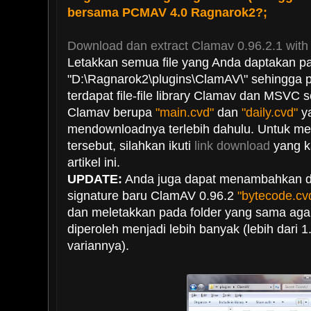
bersama PCMAV 4.0 Ragnarok2?;
Download dan extract Clamav 0.96.2.1 wit
Letakkan semua file yang Anda daptakan pa
"D:\Ragnarok2\plugins\ClamAV\" sehingga p
terdapat file-file library Clamav dan MSVC ser
Clamav berupa
"main.cvd"
dan
"daily.cvd"
ya
mendownloadnya terlebih dahulu. Untuk me
tersebut, silahkan ikuti
link download
yang ka
artikel ini.
UPDATE:
Anda juga dapat menambahkan du
signature baru ClamAV 0.96.2
"bytecode.cv
dan meletakkan pada folder yang sama aga
diperoleh menjadi lebih banyak (lebih dari 1
variannya).