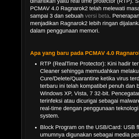
dinantikan yaitu real time protector (RTP)
PCMAV 4.0 Ragnarok2 telah melewati mas
sampai 3 dan sebuah
versi beta
. Penerapan
menjadikan Ragnarok2 lebih ringan dijalanka
dalam penggunaan memori.
Apa yang baru pada PCMAV 4.0 Ragnarok
RTP (RealTime Protector): Kini hadir te
Cleaner sehingga memudahkan melak
Cure/Delete/Quarantine ketika virus ter
terbaru ini telah kompatibel penuh dan be
Windows XP, Vista, 7 32-bit. Pencegata
terinfeksi atau dicurigai sebagai malwa
real-time dengan penggunaan teknologi 
system.
Block Program on the USB/Card: USB fl
umumnya digunakan sebagai media pert