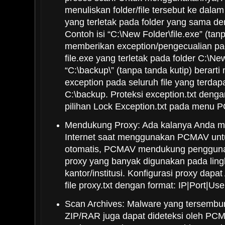
menuliskan folder/file tersebut ke dalam 
yang terletak pada folder yang sama 
Contoh isi “C:\New Folder\file.exe” (tanp
memberikan exception/pengecualian pa
file.exe yang terletak pada folder C:\Ne
“C:\backup\” (tanpa tanda kutip) berart
exception pada seluruh file yang terdap
C:\backup. Proteksi exception.txt deng
pilihan Lock Exception.txt pada menu P
Mendukung Proxy: Ada kalanya Anda m
Internet saat menggunakan PCMAV unt
otomatis, PCMAV mendukung penggunaa
proxy yang banyak digunakan pada lin
kantor/institusi. Konfigurasi proxy dapa
file proxy.txt dengan format: IP|Port|
Scan Archives: Malware yang tersembun
ZIP/RAR juga dapat dideteksi oleh PC