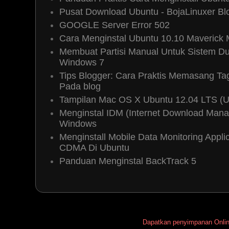
@Anonim: ClamAV 0.96.3 memang 
Pusat Download Ubuntu - BojaLinuxer Bl
masih berstatus development
,
GOOGLE Server Error 502
namun belum 100% kompatibel
Cara Menginstal Ubuntu 10.10 Maverick
beberapa masalah yang kami ra
Membuat Partisi Manual Untuk Sistem Du
kami menahan diri hingga Cl
Windows 7
developmentnya. Pada saatnya nan
Tips Blogger: Cara Praktis Memasang T
telah benar-benar berjalan lancar
Pada blog
tentu kami akan segera menyaj
Tampilan Mac OS X Ubuntu 12.04 LTS (
semuanya. Terima kasih atas kepe
Menginstal IDM (Internet Download Mana
buat kita semua.. Amien.. ^_^
Windows
Menginstall Mobile Data Monitoring App
Reply
CDMA Di Ubuntu
Panduan Menginstal BackTrack 5
Anonymous
28 September, 2010 
mas boja yang baik,perkemban
untuk bisa kompatibel dengan pc
kehadirannya di blog mas boja i
Dapatkan penyimpanan Onli