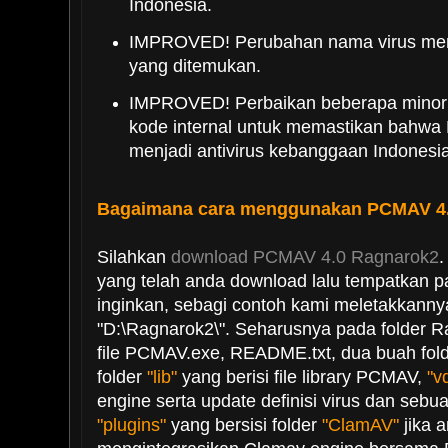
Indonesia.
IMPROVED! Perubahan nama virus meng
yang ditemukan.
IMPROVED! Perbaikan beberapa minor 
kode internal untuk memastikan bahw
menjadi antivirus kebanggaan Indonesi
Bagaimana cara menggunakan PCMAV 4
Silahkan
download PCMAV 4.0 Ragnarok2
.
yang telah anda download lalu tempatkan p
inginkan, sebagi contoh kami meletakkanny
"D:\Ragnarok2\". Seharusnya pada folder R
file PCMAV.exe, README.txt, dua buah fol
folder
"lib"
yang berisi file library PCMAV,
"v
engine serta update definisi virus dan sebu
"plugins"
yang bersisi folder
"ClamAV"
jika a