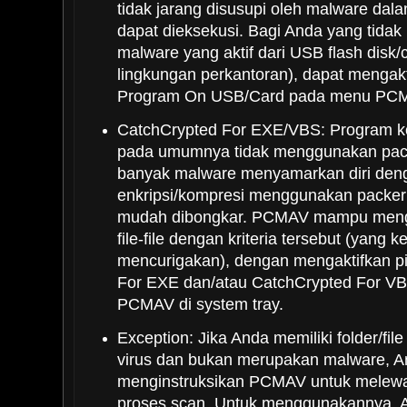
tidak jarang disusupi oleh malware dal
dapat dieksekusi. Bagi Anda yang tidak
malware yang aktif dari USB flash disk/c
lingkungan perkantoran), dapat mengakt
Program On USB/Card pada menu PCMA
CatchCrypted For EXE/VBS: Program ko
pada umumnya tidak menggunakan pack
banyak malware menyamarkan diri deng
enkripsi/kompresi menggunakan packer t
mudah dibongkar. PCMAV mampu meng
file-file dengan kriteria tersebut (yang k
mencurigakan), dengan mengaktifkan pi
For EXE dan/atau CatchCrypted For V
PCMAV di system tray.
Exception: Jika Anda memiliki folder/fil
virus dan bukan merupakan malware, A
menginstruksikan PCMAV untuk melewatk
proses scan. Untuk menggunakannya, A