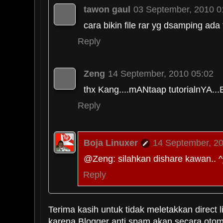
tawon gaul
03 September, 2010 0
cara bikin file rar yg dsamping ad
Reply
Zeng
14 September, 2010 05:02
thx Kang....mANtaap tutorialnYA..
Reply
Boja Linuxer
14 September, 2
@Zeng: silahkan dishare kawan.. 
Reply
Terima kasih untuk tidak meletakkan direct l
Anonymous
25 September, 2010 
karena Blogger anti spam akan secara oto