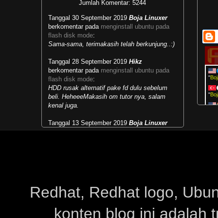
Jumlah Komentar: 5244
Tanggal 30 September 2019
Boja Linuxer
berkomentar pada
menginstall ubuntu pada
flash disk mode
:
Sama-sama, terimakasih telah berkunjung..:)
Tanggal 28 September 2019
Hikz
berkomentar pada
menginstall ubuntu pada
"
Boj
flash disk mode
:
HDD rusak alternatif pake fd dulu sebelum
"
Boj
beli. HeheeeMakasih om tutor nya, salam
kenal juga.
Col
Kit
Tanggal 13 September 2019
Boja Linuxer
berkomentar pada
masalah runlevel dan multi
vie
user target
:
Sis
Mengubah kebiasaan lama menjadi
kebiasaan baru...selamat belajar.:)
Col
Ter
Tanggal 28 Mei 2019
Paipai
berkomentar
pada
menjalankan live cd live usb windows
:
Redhat, Redhat logo, Ubuntu
makasih sudah share infonyapower supply hp
konten blog ini adalah 
Tanggal 23 Februari 2019
Rahmat