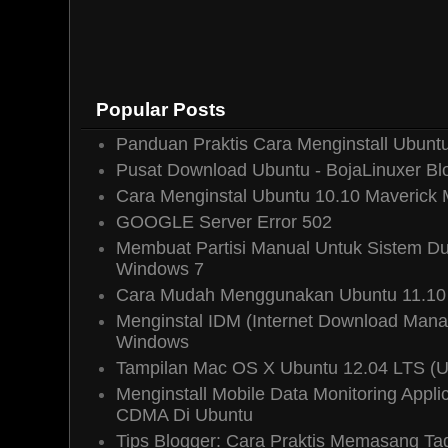
Reply
Boja Linuxer
15 February, 201
Popular Posts
@Lukman: ya bergantung error ny
apakah nggak bisa booting, nggak 
Panduan Praktis Cara Menginstall Ubuntu
instal aplikasi, nggak bisa update,
Pusat Download Ubuntu - BojaLinuxer Bl
dan setiap terjadi error tentu a
Cara Menginstal Ubuntu 10.10 Maverick
kan?..
GOOGLE Server Error 502
Reply
Membuat Partisi Manual Untuk Sistem Du
Windows 7
Cara Mudah Menggunakan Ubuntu 11.10 
Menginstal IDM (Internet Download Mana
Wati
03 April, 2011 19:02
Windows
saya baru akan mencoba meremas
Tampilan Mac OS X Ubuntu 12.04 LTS (
Reply
Menginstall Mobile Data Monitoring App
CDMA Di Ubuntu
Tips Blogger: Cara Praktis Memasang T