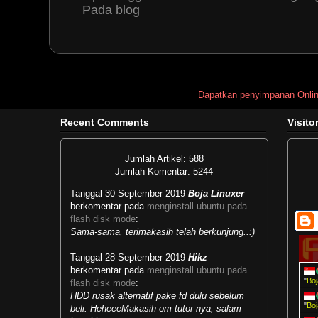
PERTAMAX GAN
15 June, 2011 2
Pada blog
terimakasih banyak kang tutorial 
Reply
nova13.com
13 July, 2011 11:34
Dapatkan penyimpanan Onli
Oke mas.. makasih tutorialnya ^
Recent Comments
Visito
akan saya coba dulu remastering d
sebelumnya make remastersys udah j
Jumlah Artikel: 588
gak bisa di boot, hehe, maklum, mas
Jumlah Komentar: 5244
Tanggal 30 September 2019
Boja Linuxer
kalo berkenan berkunjung ke blog sa
berkomentar pada
menginstall ubuntu pada
flash disk mode
:
Reply
Sama-sama, terimakasih telah berkunjung..:)
Tanggal 28 September 2019
Hikz
berkomentar pada
menginstall ubuntu pada
Boja Linuxer
13 July, 2011 13:
"
Boj
flash disk mode
:
HDD rusak alternatif pake fd dulu sebelum
@nova: silahkan dicoba, saya ju
"
Boj
beli. HeheeeMakasih om tutor nya, salam
remastersys dan semua berjalan d