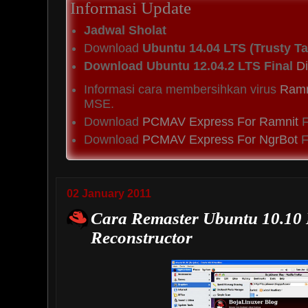
Informasi Update
Jadwal Sholat
Download
Ubuntu 14.04 LTS (Trusty Ta
Download Ubuntu 12.04.2 LTS Final
Di
Informasi cara membersihkan virus
Ramn
MSE.
Download
PCMAV Express For Ramnit
F
Download
PCMAV Express For NgrBot
Fi
02 January 2011
Cara Remaster Ubuntu 10.10
Reconstructor