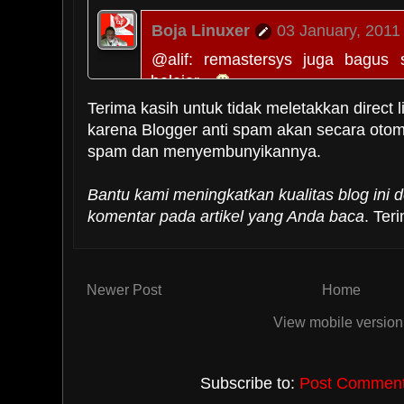
Boja Linuxer
03 January, 2011
@alif: remastersys juga bagus 
belajar...
Terima kasih untuk tidak meletakkan direct l
Reply
karena Blogger anti spam akan secara oto
spam dan menyembunyikannya.
Boja Linuxer
03 January, 2011
Bantu kami meningkatkan kualitas blog ini
komentar pada artikel yang Anda baca
. Ter
@ndaroini: boleh.. tapi gim
eeaaa?.. ^_^
Reply
Newer Post
Home
View mobile version
lukman
15 February, 2011 00:19
kalau ubuntu error ..
Subscribe to:
Post Comments
gmna cara repair.y...