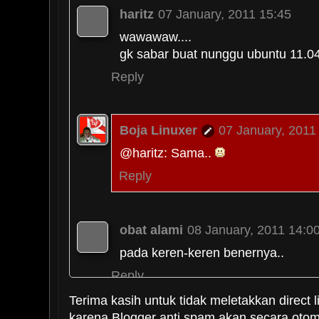
haritz
07 January, 2011 15:45
wawawaw....
gk sabar buat nunggu ubuntu 11.0
Reply
Boja Linuxer
07 January, 2011
@haritz: Sama..
Reply
obat alami
08 January, 2011 14:0
pada keren-keren benernya..
Reply
Terima kasih untuk tidak meletakkan direct l
karena Blogger anti spam akan secara oto