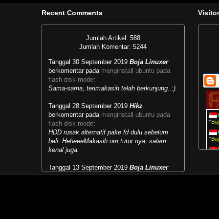
Recent Comments
Visito
Jumlah Artikel: 588
Jumlah Komentar: 5244
Tanggal 30 September 2019
Boja Linuxer
berkomentar pada
menginstall ubuntu pada
flash disk mode
:
Sama-sama, terimakasih telah berkunjung..:)
Tanggal 28 September 2019
Hikz
berkomentar pada
menginstall ubuntu pada
"
Boj
flash disk mode
:
HDD rusak alternatif pake fd dulu sebelum
"
Boj
beli. HeheeeMakasih om tutor nya, salam
kenal juga.
vie
Tanggal 13 September 2019
Boja Linuxer
vie
berkomentar pada
masalah runlevel dan multi
user target
:
"
Boj
Mengubah kebiasaan lama menjadi
kebiasaan baru...selamat belajar.:)