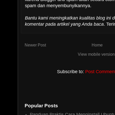
Boja Linuxer
08 January, 2011
spam dan menyembunyikannya.
@oa: terimakasih..
Bantu kami meningkatkan kualitas blog ini
Reply
komentar pada artikel yang Anda baca
. Ter
Newer Post
Home
View mobile version
Subscribe to:
Post Comments
Popular Posts
Panduan Praktis Cara Menginstall Ubuntu