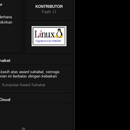
er
KONTRIBUTOR
Faqih JJ
derhana
ikirkan
habat
 kasih atas award sahabat, semoga
ian ini berbalas dengan kebaikan:
Kumpulan Award Sahabat
Cloud