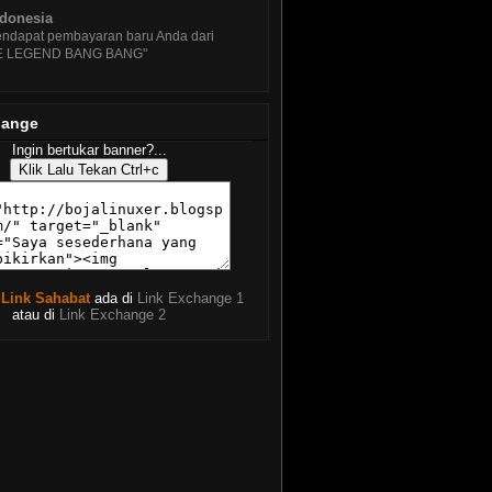
u 11.10 Codename "Oneiric
ndonesia
lot"
ndapat pembayaran baru Anda dari
 KDE 4.6.1 - Update
E LEGEND BANG BANG"
meliharaan Pertama KDE 4.6
u 11.04 Alpha 3 - Telah Dirilis
sama Fitur...
hange
an Menginstal BackTrack 4 R2
tuk Pemula
Ingin bertukar banner?...
iva Linux 2011 Alpha 2 Telah
sedia Untuk D...
V 4.7 Update Build 4, PCMAV
baru, Clamav 0....
uary
( 25 )
 Link Sahabat
ada di
Link Exchange 1
ary
( 25 )
atau di
Link Exchange 2
246 )
15 )