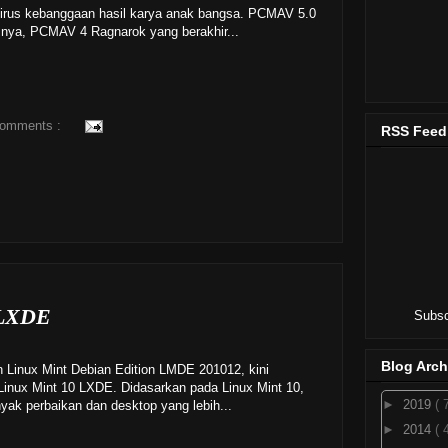
ti virus kebanggaan hasil karya anak bangsa. PCMAV 5.0
nya, PCMAV 4 Ragnarok yang berakhir...
comments :
RSS Feed
 LXDE
Subsc
Blog Arch
an Linux Mint Debian Edition LMDE 201012, kini
s Linux Mint 10 LXDE. Didasarkan pada Linux Mint 10,
►
2019
( 
ak perbaikan dan desktop yang lebih...
►
2014
( 