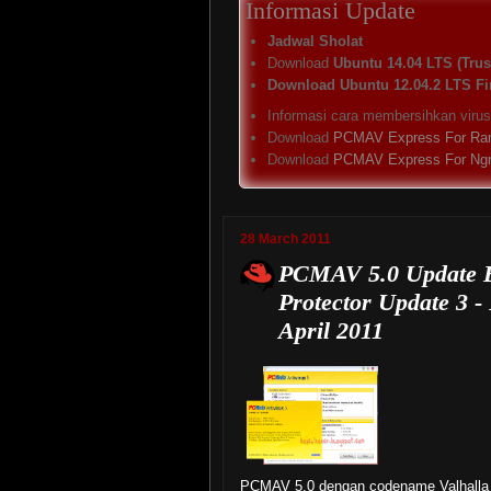
Informasi Update
Jadwal Sholat
Download
Ubuntu 14.04 LTS (Trust
Download Ubuntu 12.04.2 LTS Fi
Informasi cara membersihkan viru
Download
PCMAV Express For Ra
Download
PCMAV Express For Ng
28 March 2011
PCMAV 5.0 Update Bu
Protector Update 3
April 2011
PCMAV 5.0 dengan codename Valhalla t