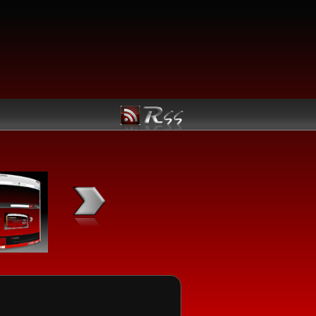
Kategori Linux
Manfaatkan Navigasi berikut untuk kemudahan menemuka
Linux utama yang Anda butuhkan:
Jadwal Rilis
Ubuntu
openSUSE
Fedora
Mandriva