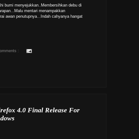
sahi bumi menyejukkan..Membersihkan debu di
arapan...Malu mentari menampakkan
irai awan penutupnya...Indah cahyanya hangat
comments :
refox 4.0 Final Release For
ndows