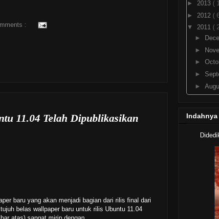
►
2013
( 
►
2012
( 
omments :
▼
2011
( 
►
Dec
►
Nov
►
Octo
►
Sep
►
Aug
►
July
►
Jun
tu 11.04 Telah Dipublikasikan
Indahnya
►
May
►
Apri
Didedi
▼
Mar
PCMAV
0.9
Rilis
Wallp
Dip
er baru yang akan menjadi bagian dari rilis final dari
Libre
tujuh belas wallpaper baru untuk rilis Ubuntu 11.04
Lin
bar atas) sangat mirip dengan...