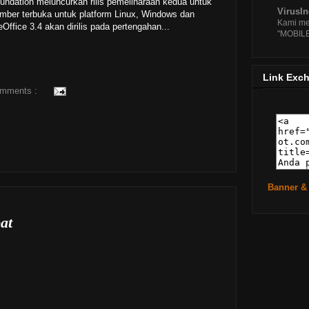
Ubunt
ndation meluncurkan rilis pemeliharaan kedua untuk
VirusI
Oce
sumber terbuka untuk platform Linux, Windows dan
Kami me
Office 3.4 akan dirilis pada pertengahan...
Rilis
"MOBIL
Pe
Ubunt
Ber
Link Exc
Pandu
omments :
Un
Mandr
Ter
PCMA
Ter
►
Febr
Banner &
►
Janu
►
2010
( 
at
►
2009
( 