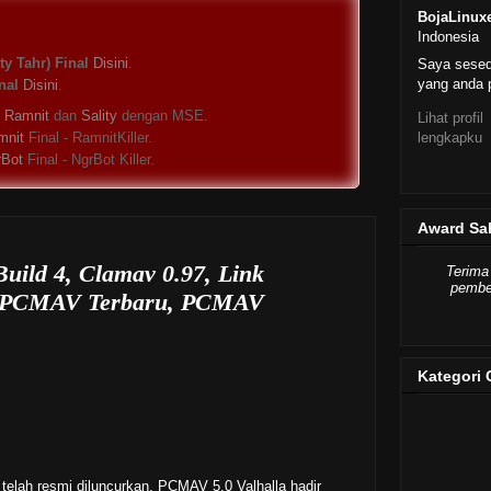
BojaLinux
Indonesia
y Tahr) Final
Disini
.
Saya sese
yang anda p
nal
Disini
.
s
Ramnit
dan
Sality
dengan MSE.
Lihat profil
lengkapku
mnit
Final - RamnitKiller.
rBot
Final - NgrBot Killer.
Award Sa
ild 4, Clamav 0.97, Link
Terima
pember
 - PCMAV Terbaru, PCMAV
Kategori 
elah resmi diluncurkan. PCMAV 5.0 Valhalla hadir