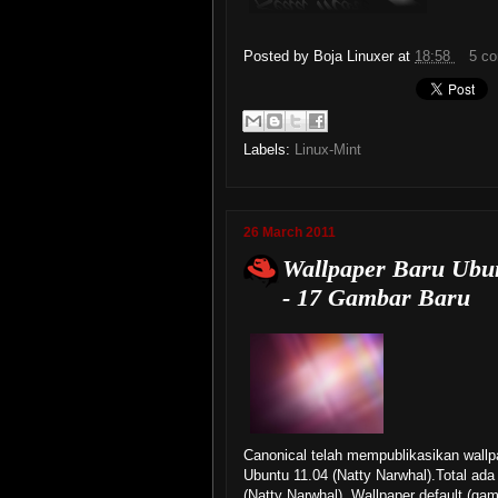
Posted by
Boja Linuxer
at
18:58
5 c
Labels:
Linux-Mint
26 March 2011
Wallpaper Baru Ubun
- 17 Gambar Baru
Canonical telah mempublikasikan wallpap
Ubuntu 11.04 (Natty Narwhal).Total ada 
(Natty Narwhal). Wallpaper default (gam