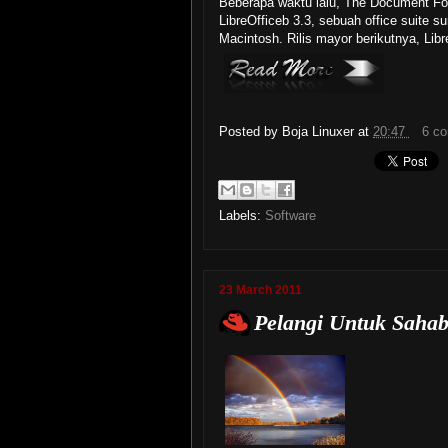
Beberapa waktu lalu, The Document Fou
LibreOfficeb 3.3, sebuah office suite 
Macintosh. Rilis mayor berikutnya, Libre
Posted by
Boja Linuxer
at
20:47
6 c
Labels:
Software
23 March 2011
Pelangi Untuk Sahab