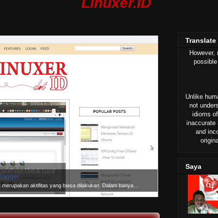
Linuxer.ID
Translate
However, n
possible
Unlike huma
not under
idioms of
inaccurate 
and inc
origin
Saya
logger
ot merupakan aktifitas yang biasa dilakukan. Dalam banya…