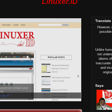
Linuxer.ID
Translate
However, n
possible
Unlike huma
not under
idioms of
inaccurate 
and inc
origin
Saya