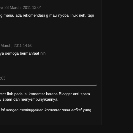
be
28 March, 2011 13:04
 mana. ada rekomendasi g mau nyoba linux neh. tapi
 March, 2011 14:50
onya semoga bermanfaat nih
:03
rect link pada isi komentar karena Blogger anti spam
gai spam dan menyembunyikannya.
 ini dengan meninggalkan komentar pada artikel yang
h, 2011 17:48