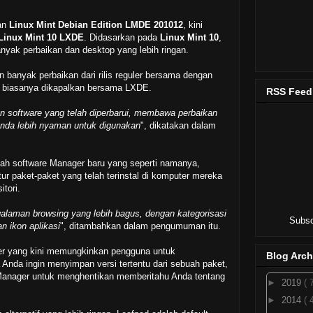
dan
Linux Mint Debian Edition LMDE 201012
, kini
Linux Mint 10 LXDE
. Didasarkan pada
Linux Mint 10
,
yak perbaikan dan desktop yang lebih ringan.
n banyak perbaikan dari rilis reguler bersama dengan
g biasanya dikapalkan bersama LXDE.
RSS Feed
n software yang telah diperbarui, membawa perbaikan
Anda lebih nyaman untuk digunakan
", dikatakan dalam
alah software Manager baru yang seperti namanya,
 paket-paket yang telah terinstal di komputer mereka
tori.
laman browsing yang lebih bagus, dengan kategorisasi
Subsc
n ikon aplikasi
", ditambahkan dalam pengumuman itu.
er yang kini memungkinkan pengguna untuk
Blog Arch
 Anda ingin menyimpan versi tertentu dari sebuah paket,
Manager untuk menghentikan memberitahu Anda tentang
►
2019
( 
►
2014
( 