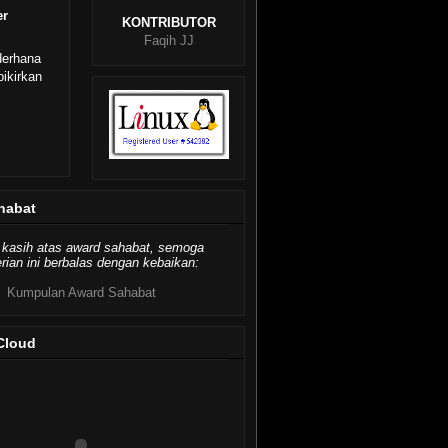
er
KONTRIBUTOR
Faqih JJ
derhana
ikirkan
habat
 kasih atas award sahabat, semoga
ian ini berbalas dengan kebaikan:
Kumpulan Award Sahabat
Cloud