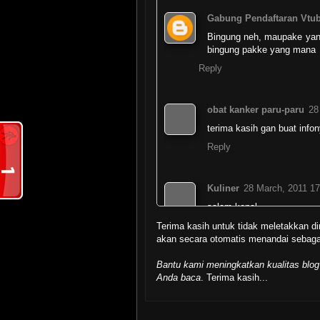
Gabung Pendaftaran Vtu
Bingung neh, maupake yang
bingung pakke yang mana
Reply
obat kanker paru-paru
28
terima kasih gan buat inf
Reply
Kuliner
28 March, 2011 17
salam kenal .
makasih buat infonya .
Terima kasih untuk tidak meletakkan di
sukses selalu .
akan secara otomatis menandai seba
Reply
Bantu kami meningkatkan kualitas blog
Anda baca
. Terima kasih...
Boja Linuxer
28 Marc