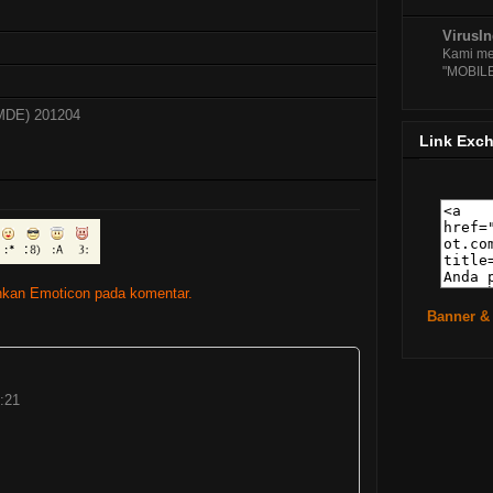
Ubunt
Oce
VirusI
Rilis
Kami me
Pe
"MOBIL
Ubunt
Ber
LMDE) 201204
Pandu
Link Exc
Un
Mandr
Ter
PCMA
Ter
►
Febr
kan Emoticon pada komentar.
►
Janu
Banner &
►
2010
( 
►
2009
( 
:21