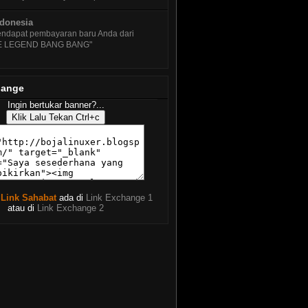
u 11.10 Codename "Oneiric
lot"
ndonesia
 KDE 4.6.1 - Update
ndapat pembayaran baru Anda dari
meliharaan Pertama KDE 4.6
E LEGEND BANG BANG"
u 11.04 Alpha 3 - Telah Dirilis
sama Fitur...
an Menginstal BackTrack 4 R2
hange
tuk Pemula
Ingin bertukar banner?...
iva Linux 2011 Alpha 2 Telah
sedia Untuk D...
V 4.7 Update Build 4, PCMAV
baru, Clamav 0....
uary
( 25 )
ary
( 25 )
 Link Sahabat
ada di
Link Exchange 1
atau di
Link Exchange 2
246 )
15 )