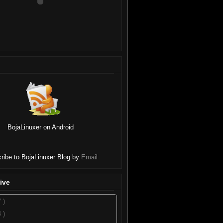
BojaLinuxer on Android
ribe to BojaLinuxer Blog by
Email
ive
7 )
4 )