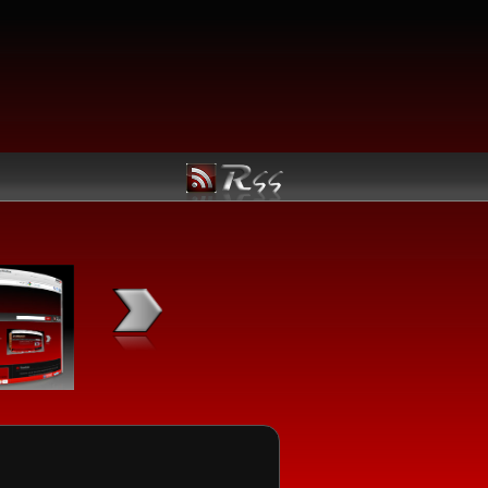
Kategori Linux
Manfaatkan Navigasi berikut untuk kemudahan menemuka
Linux utama yang Anda butuhkan:
Jadwal Rilis
Ubuntu
openSUSE
Fedora
Mandriva