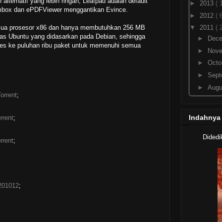
alternatif yang lebih ringan, Leafpad adalah default
►
2013
( 
hmbox dan ePDFViewer menggantikan Evince.
►
2012
( 
mua prosesor x86 dan hanya membutuhkan 256 MB
▼
2011
( 
tas Ubuntu yang didasarkan pada Debian, sehingga
►
Dec
s ke puluhan ribu paket untuk memenuhi semua
►
Nov
►
Octo
►
Sep
►
Aug
orrent
;
►
July
►
Jun
Indahnya
rrent
;
►
May
►
Apri
Didedi
rrent
;
▼
Mar
PCMAV
0.9
Rilis
201012
;
Wallp
Dip
Libre
Lin