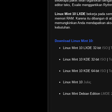
Beberapa paket telah digantikan dengan 
editor teks, Exaile menggantikan Ryt
Linux Mint 10 LXDE
bekerja pada se
memori RAM. Karena itu dibangun di a
memungkinkan Anda mendapatkan akse
kebutuhan.
Download Linux Mint 10:
Linux Mint 10 LXDE 32-bit
ISO
|
T
Linux Mint 10 KDE 32-bit
ISO
|
To
Linux Mint 10 KDE 64-bit
ISO
|
To
Linux Mint 10
Julia
;
Linux Mint Debian Edition
LMDE 