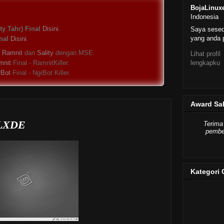
BojaLinux
Indonesia
y Tahr) Final
Disini
.
Saya sese
yang anda p
nal
Disini
.
s
Ramnit
dan
Sality
dengan MSE.
Lihat profil
lengkapku
mnit
Final - RamnitKiller.
rBot
Final - NgrBot Killer.
Award Sa
 LXDE
Terima
pember
Kategori 