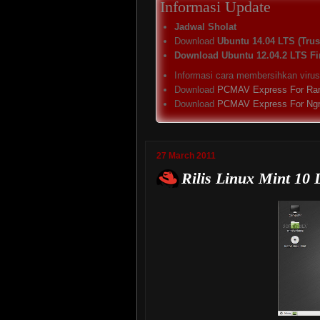
Informasi Update
Jadwal Sholat
Download
Ubuntu 14.04 LTS (Trust
Download Ubuntu 12.04.2 LTS Fi
Informasi cara membersihkan viru
Download
PCMAV Express For Ra
Download
PCMAV Express For Ng
27 March 2011
Rilis Linux Mint 10