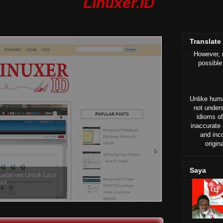
Linuxer.ID
Translate
However, n
possible
Unlike huma
not under
idioms of
inaccurate 
and inc
origin
Saya
logger
ot merupakan aktifitas yang biasa dilakukan. Dalam banya…