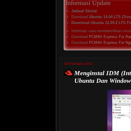
Informasi Update
Jadwal Sholat
Download
Ubuntu 14.04 LTS (Trust
Download Ubuntu 12.04.2 LTS Fi
Informasi cara membersihkan viru
Download
PCMAV Express For Ra
Download
PCMAV Express For Ng
10 February 2011
Menginstal IDM (In
Ubuntu Dan Window