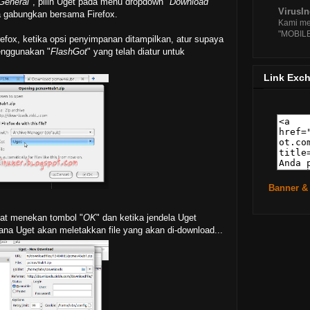
General
", pilih Uget pada menu dropdown "
Download
VirusI
Cara 
da gabungkan bersama Firefox.
Da
Kami me
"MOBIL
Rilis
efox, ketika opsi penyimpanan ditampilkan, atur supaya
Nat
enggunakan "
FlashGot
" yang telah diatur untuk
Mengi
Man
Link Exc
Mozil
Ter
Mengi
Unt
Cara
Pa
Debia
Ter
Banner &
الملك - Al Mulk - Murotal Qur'an -
Ah
pat menekan tombol "
OK
" dan ketika jendela Uget
na Uget akan meletakkan file yang akan di-download...
Googl
Ubunt
Be
►
Janu
►
2010
( 