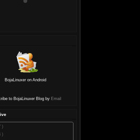
BojaLinuxer on Android
ribe to BojaLinuxer Blog by
Email
ive
7 )
4 )