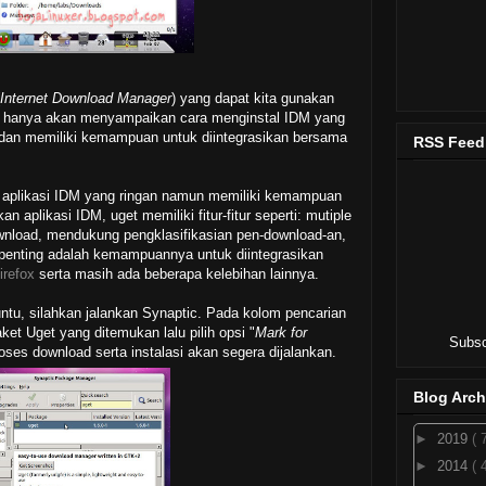
Internet Download Manager
) yang dapat kita gunakan
mi hanya akan menyampaikan cara menginstal IDM yang
dan memiliki kemampuan untuk diintegrasikan bersama
RSS Feed
 aplikasi IDM yang ringan namun memiliki kemampuan
aplikasi IDM, uget memiliki fitur-fitur seperti: mutiple
nload, mendukung pengklasifikasian pen-download-an,
h penting adalah kemampuannya untuk diintegrasikan
irefox
serta masih ada beberapa kelebihan lainnya.
ntu, silahkan jalankan Synaptic. Pada kolom pencarian
ket Uget yang ditemukan lalu pilih opsi "
Mark for
Subsc
oses download serta instalasi akan segera dijalankan.
Blog Arch
►
2019
( 
►
2014
( 