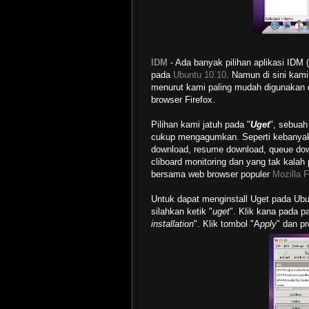
IDM
- Ada banyak pilihan aplikasi IDM (
pada
Ubuntu 10.10
. Namun di sini ka
menurut kami paling mudah digunakan 
browser Firefox.
Pilihan kami jatuh pada "
Uget
", sebuah
cukup mengagumkan. Seperti kebanyakan 
download, resume download, queue dow
cliboard monitoring dan yang tak kala
bersama web browser populer
Mozilla F
Untuk dapat menginstall Uget pada Ubu
silahkan ketik "
uget
". Klik kana pada pa
installation
". Klik tombol "A
pply
" dan pr