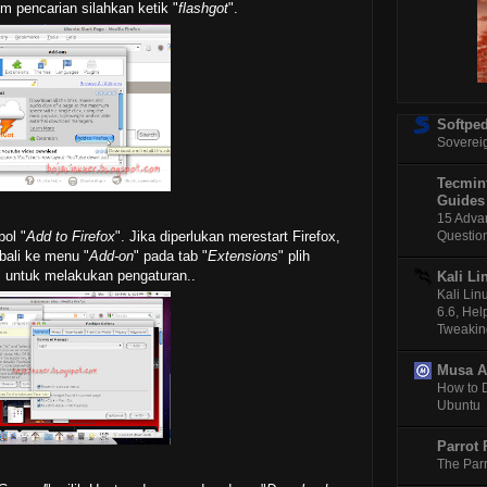
om pencarian silahkan ketik "
flashgot
".
Jadwa
MyBlo
Pe
Libre
Per
Softped
Windo
Soverei
Res
"Katy
Tecmint
Te
Guides
15 Adva
Virtu
Do
Questio
ol "
Add to Firefox
". Jika diperlukan merestart Firefox,
bali ke menu "
Add-on
" pada tab "
Extensions
" plih
Ubunt
" untuk melakukan pengaturan..
Kali Li
Pe
Kali Li
Mandr
6.6, Hel
Tweakin
Clama
Tel
Musa 
Mengi
How to 
Sis
Ubuntu
Mengi
Sis
Parrot 
Mengg
The Parr
Ho