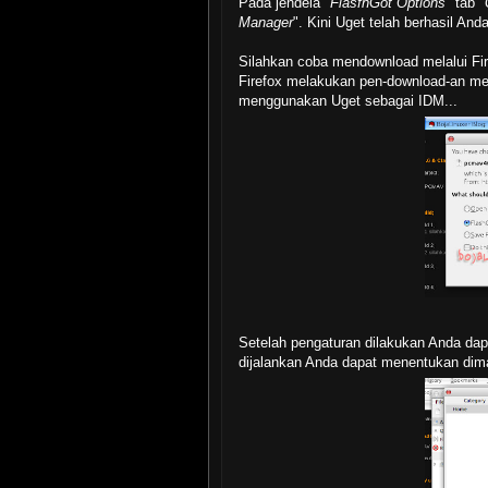
Pada jendela "
FlasfhGot Options
" tab "
Manager
". Kini Uget telah berhasil An
Silahkan coba mendownload melalui Fir
Firefox melakukan pen-download-an m
menggunakan Uget sebagai IDM...
Setelah pengaturan dilakukan Anda da
dijalankan Anda dapat menentukan dima