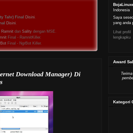
BojaLinux
Indonesia
y Tahr) Final
Disini
.
Saya sese
yang anda p
nal
Disini
.
s
Ramnit
dan
Sality
dengan MSE.
Lihat profil
lengkapku
mnit
Final - RamnitKiller.
rBot
Final - NgrBot Killer.
Award Sa
ternet Download Manager) Di
Terima
pember
s
Kategori 