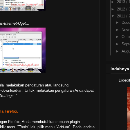
►
2013
( 
►
2012
( 
▼
2011
( 
►
Dec
ns-Internet-Uget
...
►
Nov
►
Octo
►
Sep
►
Aug
►
July
►
Jun
Indahnya
►
May
►
Apri
Didedi
ulai melakukan pengaturan atau langsung
►
Mar
download-an. Untuk melakukan pengaturan Anda dapat
▼
Febr
Settings..
"
openS
Un
a Firefox.
Mozil
Ter
ngan Firefox, Anda membutuhkan sebuah plugin
Libre
 klik menu "
Tools
" lalu pilih menu "
Add-on
". Pada jendela
Dii