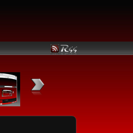
Kategori Linux
Manfaatkan Navigasi berikut untuk kemudahan menemuka
Linux utama yang Anda butuhkan:
Jadwal Rilis
Ubuntu
openSUSE
Fedora
Mandriva