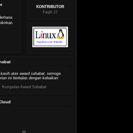
er
KONTRIBUTOR
Faqih JJ
derhana
ikirkan
habat
 kasih atas award sahabat, semoga
ian ini berbalas dengan kebaikan:
Kumpulan Award Sahabat
Cloud