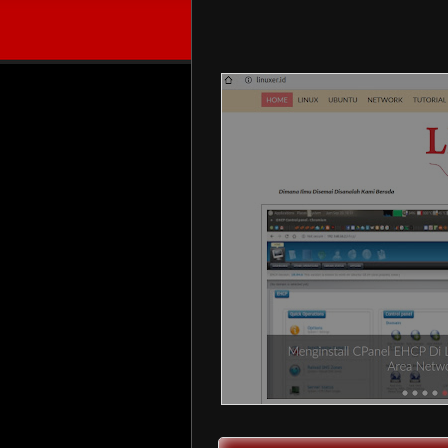
Mengenal Tag Conditional Untuk B
Menjalankan instruksi tertentu pada blogsp