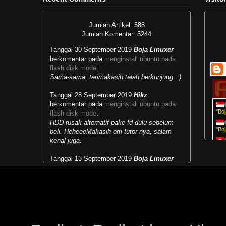
Jumlah Artikel: 588
Jumlah Komentar: 5244
Tanggal 30 September 2019
Boja Linuxer
berkomentar pada
menginstall ubuntu pada
flash disk mode
:
Sama-sama, terimakasih telah berkunjung..:)
Tanggal 28 September 2019
Hikz
berkomentar pada
menginstall ubuntu pada
"
Boj
flash disk mode
:
HDD rusak alternatif pake fd dulu sebelum
"
Boj
beli. HeheeeMakasih om tutor nya, salam
kenal juga.
vie
Tanggal 13 September 2019
Boja Linuxer
vie
berkomentar pada
masalah runlevel dan multi
user target
:
"
Boj
Mengubah kebiasaan lama menjadi
kebiasaan baru...selamat belajar.:)
Tanggal 28 Mei 2019
Paipai
berkomentar
pada
menjalankan live cd live usb windows
: