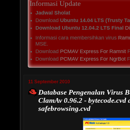
Informasi Update
Jadwal Sholat
Download
Ubuntu 14.04 LTS (Trusty Ta
Download Ubuntu 12.04.2 LTS Final
Di
Informasi cara membersihkan virus
Ramn
MSE.
Download
PCMAV Express For Ramnit
F
Download
PCMAV Express For NgrBot
Fi
11 September 2010
Database Pengenalan Virus 
ClamAv 0.96.2 - bytecode.cvd
safebrowsing.cvd