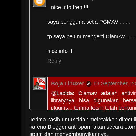
nice info fren !!!
saya pengguna setia PCMAV , . . ,
tp saya belum mengerti ClamAV . . ,
nice info !!!
Reply
Boja Linuxer
13 September, 2
@Ladida: Clamav adalah antivi
librarynya bisa digunakan be
plugins... terima kasih telah berku
Reply
Terima kasih untuk tidak meletakkan direct l
karena Blogger anti spam akan secara oto
spam dan menyembunyikannya.