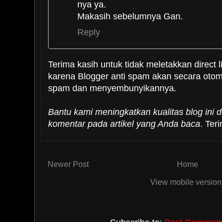
nya ya.
Makasih sebelumnya Gan.
Reply
enggink
24 May, 2011 15:58
Terima kasih untuk tidak meletakkan direct l
karena Blogger anti spam akan secara oto
barusan juga upgrade ke 10.04 da
spam dan menyembunyikannya.
tapi masih oktober ya
tapi kok versi LTS nya lom dibuat y
Bantu kami meningkatkan kualitas blog ini
mudahan aja yang 11.10 unitynya 
komentar pada artikel yang Anda baca
. Ter
natty
Reply
Newer Post
Home
Boja Linuxer
24 May, 2011 17:
View mobile version
@Anonim: kami telah berkunj
kesulitan untuk mendapatkan dok
tentang distro Garuda itu...
kam