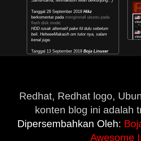
Sama-sama, terimakasih telah berkunjung..:)
Reply
Tanggal 28 September 2019
Hikz
berkomentar pada
menginstall ubuntu pada
vie
flash disk mode
:
…
"
HDD rusak alternatif pake fd dulu sebelum
obat herbal insomnia
25 May, 20
beli. HeheeeMakasih om tutor nya, salam
vie
terima kasih untuk infonya
kenal juga.
…
"
bermanfaat...!
Tanggal 13 September 2019
Boja Linuxer
"
Boj
berkomentar pada
masalah runlevel dan multi
Reply
user target
:
"
Boj
Mengubah kebiasaan lama menjadi
kebiasaan baru...selamat belajar.:)
"
Boj
obat herbal kista ovarium
26 May
Tanggal 28 Mei 2019
Paipai
berkomentar
artikelnya bagus banget..thanks ya.
pada
menjalankan live cd live usb windows
:
Redhat, Redhat logo, Ubuntu
makasih sudah share infonyapower supply hp
Reply
konten blog ini adalah 
Tanggal 23 Februari 2019
Rahmat
berkomentar pada
download ultimate edition
30 based on
:
Dipersembahkan Oleh:
Boj
Raja Gaming
Awesome I
Tanggal 12 Februari 2019
Dhidhit