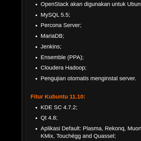
OpenStack akan digunakan untuk Ubunt
MySQL 5.5;
Percona Server;
MariaDB;
Jenkins;
Ensemble (PPA);
Cloudera Hadoop;
Pengujian otomatis menginstal server.
Fitur Kubuntu 11.10:
KDE SC 4.7.2;
Qt 4.8;
Aplikasi Default: Plasma, Rekonq, Muon
KMix, Touchégg and Quassel;