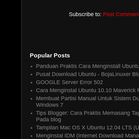
Isnain Birul Walidain
07 Novembe
Subscribe to:
Post Comments
Kalau linux nya dijalankan melalu
burning, bisa tidak?
Kalau bisa caranya bagaimana/paka
Soalnya notebook saya tidak ada opti
Reply
Popular Posts
Panduan Praktis Cara Menginstall Ubuntu
Pusat Download Ubuntu - BojaLinuxer Bl
Boja Linuxer
07 November, 20
GOOGLE Server Error 502
Isnain: Anda dapat menggunakan 
Cara Menginstal Ubuntu 10.10 Maverick
creator, tutorialnya dapat anda b
Membuat Partisi Manual Untuk Sistem Du
Detected! *
atau menggunakan u
Windows 7
Detected! *
.
Tips Blogger: Cara Praktis Memasang T
Reply
Pada blog
Tampilan Mac OS X Ubuntu 12.04 LTS (
Menginstal IDM (Internet Download Mana