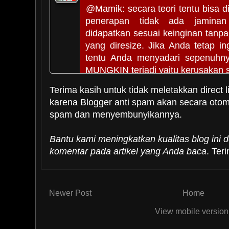
@Mamik: secara teori tentu bisa 
penerapan tidak ada jamina
didapatkan sesuai keinginan tanp
yang diresize. Jika Anda tetap 
tentu Anda menyadari sepenuhny
MUNGKIN terjadi yaitu kerusakan s
Terima kasih untuk tidak meletakkan direct l
Dalam kasus ini Anda bukan ha
karena Blogger anti spam akan secara oto
partisi namun sekurangnya dua parti
spam dan menyembunyikannya.
harus dikurangi kapasitasnya u
space untuk memperbesar kapasita
Bantu kami meningkatkan kualitas blog ini
partisi ini harus dalam kondisi ber
komentar pada artikel yang Anda baca
. Ter
dengan /dev/sda2) dan tidak boleh 
lain (misal /dev/sda1 dengan /de
semestinya juga merupakan partis
primer dengan primer atau logic de
Newer Post
Home
Reply
View mobile version