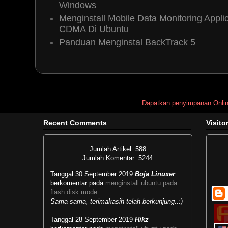
Windows
Anonymous
23 May, 2012 11:11
Menginstall Mobile Data Monitoring App
Kang Boja, abis "System Reserved
CDMA Di Ubuntu
tetep terdeteksi dev/sda2. Nah
Panduan Menginstal BackTrack 5
dev/sda1 bisa gak?
Punyaku tadinya "C" nya kebesaran
windows), trus digabung dengan car
ke depan. Gara2 ntu malah di Gpar
jadi gak urut, abis sda3 langsung sd
Dapatkan penyimpanan Onli
Kang Boja biar jadi sda4?
Maap pemula banyak nanya...
Recent Comments
Visito
Reply
Jumlah Artikel: 588
Jumlah Komentar: 5244
Boja Linuxer
23 May, 2012 23:
Tanggal 30 September 2019
Boja Linuxer
berkomentar pada
menginstall ubuntu pada
@
* Direct link Detected! *
kala
flash disk mode
:
Sama-sama, terimakasih telah berkunjung..:)
dihapus apa windowsnya tidak rus
ya partisi C nya bisa digeser met
Tanggal 28 September 2019
Hikz
jadi sda1 (bukan tanpa resiko). 