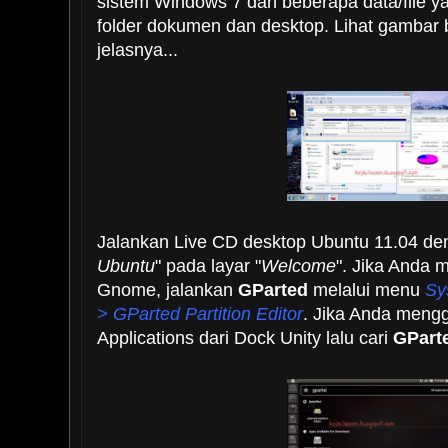
sistem Windows 7 dan beberapa data/file 
folder dokumen dan desktop. Lihat gambar b
jelasnya...
Jalankan Live CD desktop Ubuntu 11.04 de
Ubuntu
" pada layar "
Welcome
". Jika Anda
Gnome, jalankan
GParted
melalui menu
Sy
> GParted Partition Editor
. Jika Anda meng
Applications dari Dock Unity lalu cari
GParte