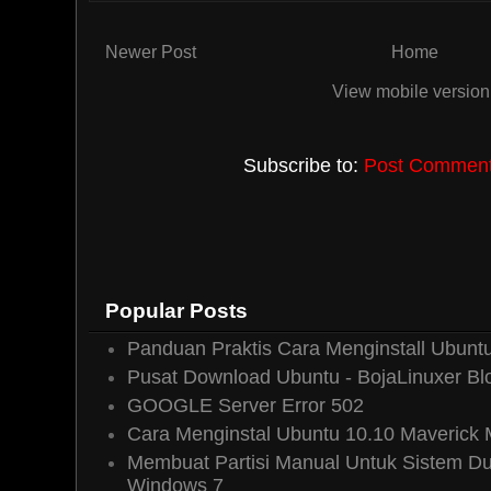
Kuliner
08 November, 2010 15:39
Newer Post
Home
salam kenal kang .
View mobile version
makasih buat tutornya .
sukses slalu .
Subscribe to:
Post Comments
Reply
Tour Travel
08 November, 2010 1
thanks sharenya, bisa dicoba 
kelihatannya rumit
Popular Posts
Reply
Panduan Praktis Cara Menginstall Ubuntu
Pusat Download Ubuntu - BojaLinuxer Bl
GOOGLE Server Error 502
Boja Linuxer
08 November, 20
Cara Menginstal Ubuntu 10.10 Maverick
@Kuliner & Tour Travel: ter
Membuat Partisi Manual Untuk Sistem Du
bermanfaat.. ^_^
Windows 7