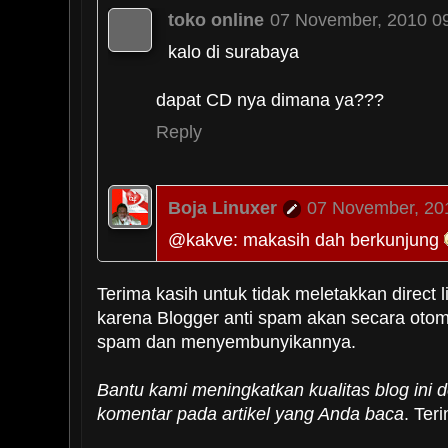
toko online
07 November, 2010 0
kalo di surabaya
dapat CD nya dimana ya???
Reply
Boja Linuxer
07 November, 20
@kakve: makasih dah berkunjung
@TO: klo di Surabaya kami t
Terima kasih untuk tidak meletakkan direct l
mendapatkan CD Ubuntu. 
karena Blogger anti spam akan secara oto
mendownload sendiri, Anda dapa
spam dan menyembunyikannya.
CD Ubuntu dari Canonical at
indonesia.com..
Bantu kami meningkatkan kualitas blog ini
komentar pada artikel yang Anda baca
. Ter
Reply