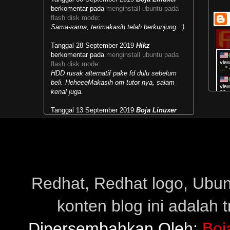
berkomentar pada
menginstall ubuntu pada
flash disk mode
:
Sama-sama, terimakasih telah berkunjung..:)
Tanggal 28 September 2019
Hikz
berkomentar pada
menginstall ubuntu pada
vie
flash disk mode
:
…
"
HDD rusak alternatif pake fd dulu sebelum
beli. HeheeeMakasih om tutor nya, salam
vie
kenal juga.
33 
Tanggal 13 September 2019
Boja Linuxer
vie
hrs
berkomentar pada
masalah runlevel dan multi
user target
:
"
Pu
Mengubah kebiasaan lama menjadi
hrs
kebiasaan baru...selamat belajar.:)
"
Boj
Tanggal 28 Mei 2019
Paipai
berkomentar
pada
menjalankan live cd live usb windows
:
Redhat, Redhat logo, Ubuntu
makasih sudah share infonyapower supply hp
konten blog ini adalah 
Tanggal 23 Februari 2019
Rahmat
berkomentar pada
download ultimate edition
30 based on
:
Dipersembahkan Oleh:
Boj