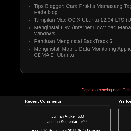
Tips Blogger: Cara Praktis Memasang T
Reply
Pada blog
Tampilan Mac OS X Ubuntu 12.04 LTS (
Menginstal IDM (Internet Download Mana
Car Air Freshener
11 November, 
Windows
hallo !! .
Panduan Menginstal BackTrack 5
wahh keren nii .
Menginstall Mobile Data Monitoring App
ijin praktek yaa .
CDMA Di Ubuntu
makasih .
Reply
Dapatkan penyimpanan Onli
Recent Comments
Visito
Jumlah Artikel: 588
Jumlah Komentar: 5244
Tanggal 30 September 2019
Boja Linuxer