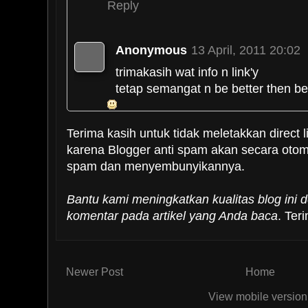
Reply
Anonymous
13 April, 2011 20:02
trimakasih wat info n link'y
tetap semangat n be better then be
Reply
Terima kasih untuk tidak meletakkan direct l
karena Blogger anti spam akan secara oto
spam dan menyembunyikannya.
Boja Linuxer
13 April, 2011 20
Bantu kami meningkatkan kualitas blog ini
@anonim: terima kasih juga un
komentar pada artikel yang Anda baca
. Ter
bermanfaat bagi kita semua..
Reply
Newer Post
Home
View mobile version