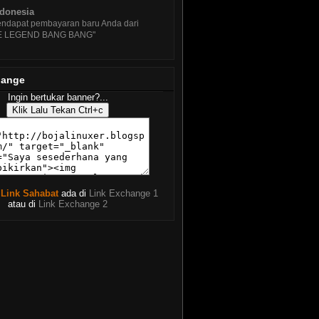
ndonesia
ndapat pembayaran baru Anda dari
E LEGEND BANG BANG"
hange
Ingin bertukar banner?...
 Link Sahabat
ada di
Link Exchange 1
atau di
Link Exchange 2