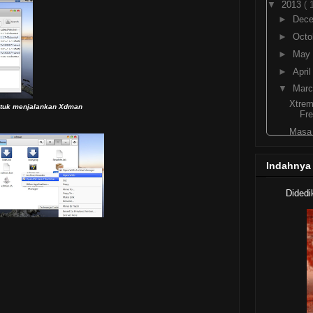
▼
2013
( 
►
Dec
►
Octo
►
May
►
Apri
▼
Mar
Xtre
ntuk menjalankan Xdman
Fre
Masa 
Downl
Ge
Indahnya
Mudah
Di 
Didedi
Mudah
Ub
►
Febr
►
2012
( 
►
2011
( 
►
2010
( 
►
2009
( 