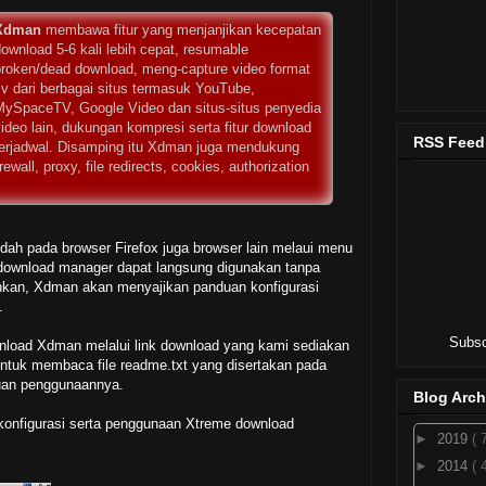
Xdman
membawa fitur yang menjanjikan kecepatan
ownload 5-6 kali lebih cepat, resumable
broken/dead download, meng-capture video format
lv dari berbagai situs termasuk YouTube,
MySpaceTV, Google Video dan situs-situs penyedia
ideo lain, dukungan kompresi serta fitur download
RSS Feed
terjadwal. Disamping itu Xdman juga mendukung
all, proxy, file redirects, cookies, authorization
ah pada browser Firefox juga browser lain melaui menu
 download manager dapat langsung digunakan tanpa
lankan, Xdman akan menyajikan panduan konfigurasi
.
Subsc
wnload Xdman melalui link download yang kami sediakan
a untuk membaca file readme.txt yang disertakan pada
uan penggunaannya.
Blog Arch
 konfigurasi serta penggunaan Xtreme download
►
2019
( 
►
2014
( 