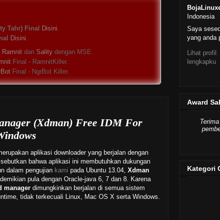
BojaLinux
Indonesia
y Tahr) Final
Disini
.
Saya sese
yang anda p
nal
Disini
.
s
Ramnit
dan
Sality
dengan MSE.
Lihat profil
lengkapku
mnit
Final - RamnitKiller.
rBot
Final - NgrBot Killer.
Award Sa
anager (Xdman) Free IDM For
Terima
pember
Windows
merupakan aplikasi downloader yang berjalan dengan
disebutkan bahwa aplikasi ini membutuhkan dukungan
Kategori 
un dalam pengujian
kami
pada Ubuntu 13.04,
Xdman
demikian pula dengan Oracle-java 6, 7 dan 8. Karena
d manager
dimungkinkan berjalan di semua sistem
untime, tidak terkecuali Linux, Mac OS X serta Windows.