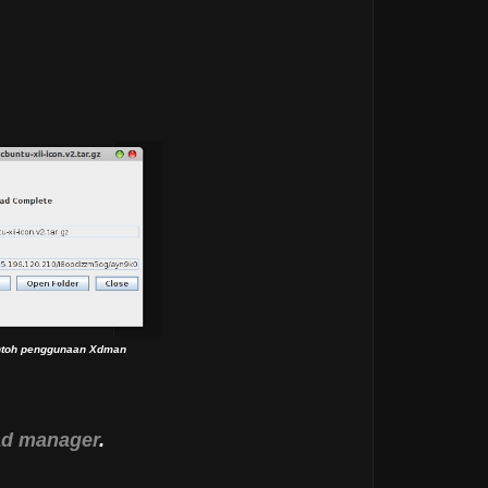
toh penggunaan Xdman
ad manager
.