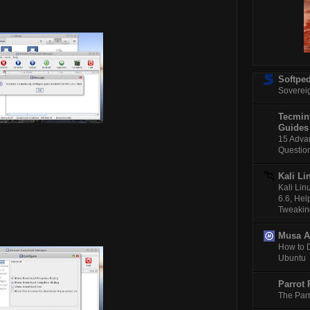
Softped
Soverei
Tecmint
Guides
15 Adva
Questio
Kali Li
Kali Li
6.6, Hel
Tweakin
Musa 
How to 
Ubuntu
Parrot 
The Parr