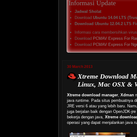
Informasi Update
Jadwal Sholat
Download
Ubuntu 14.04 LTS (Trust
Download Ubuntu 12.04.2 LTS Fi
Informasi cara membersihkan viru
Download
PCMAV Express For Ra
Download
PCMAV Express For Ng
30 March 2013
Xtreme Download M
Linux, Mac OSX & 
Xtreme download manager
,
Xdman
java runtime. Pada situs pembuatnya 
JRE versi 6 atau yang lebih baru. Nam
juga berjalan baik dengan OpenJDK-jre 
bekerja dengan java,
Xtreme downloa
operasi yang dapat menjalankan java r