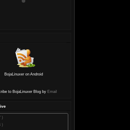
BojaLinuxer on Android
ribe to BojaLinuxer Blog by
Email
ive
7 )
4 )