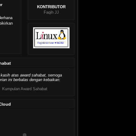
er
KONTRIBUTOR
Faqih JJ
derhana
ikirkan
habat
 kasih atas award sahabat, semoga
ian ini berbalas dengan kebaikan:
Kumpulan Award Sahabat
Cloud