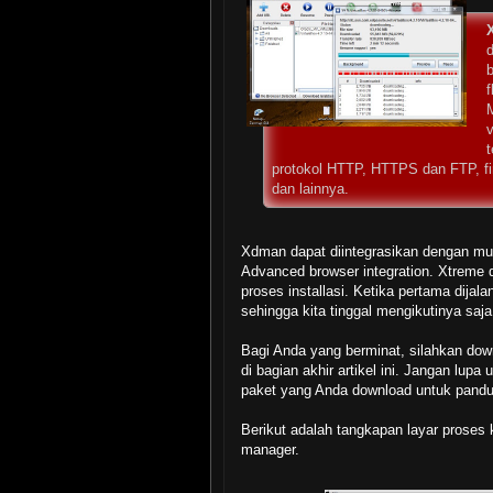
d
f
v
protokol HTTP, HTTPS dan FTP, firew
dan lainnya.
Xdman dapat diintegrasikan dengan mud
Advanced browser integration. Xtreme
proses installasi. Ketika pertama dija
sehingga kita tinggal mengikutinya saja
Bagi Anda yang berminat, silahkan do
di bagian akhir artikel ini. Jangan lup
paket yang Anda download untuk pand
Berikut adalah tangkapan layar proses
manager.