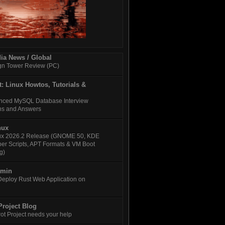
ia News / Global
gn Tower Review (PC)
: Linux Howtos, Tutorials &
nced MySQL Database Interview
ns and Answers
nux
nux 2026.2 Release (GNOME 50, KDE
per Scripts, APT Formats & VM Boot
g)
Amin
Deploy Rust Web Application on
Project Blog
ot Project needs your help