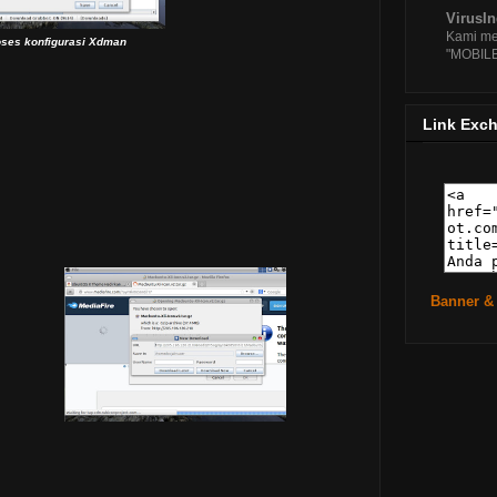
VirusI
Kami me
oses konfigurasi Xdman
"MOBIL
Link Exc
Banner &