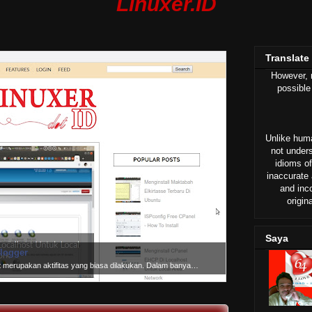
Linuxer.ID
Translate
However, n
possible
Unlike huma
not under
idioms of
inaccurate 
and inc
origin
Saya
logger
ot merupakan aktifitas yang biasa dilakukan. Dalam banya…