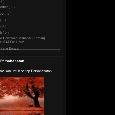
16 )
ember
( 1 )
ber
( 3 )
( 1 )
l
( 4 )
ch
( 5 )
me Download Manager (Xdman)
e IDM For Linux...
Yang Bicara
oad Kali Linux 1.0 - New
neration Of BackTrack
 Persahabatan
 Mengupgrade ke LibreOffice 4
Ubuntu 12.04...
kasikan untuk setiap Persahabatan
 Menginstall Oracle Java 7 Di
untu
uary
( 2 )
62 )
238 )
246 )
15 )