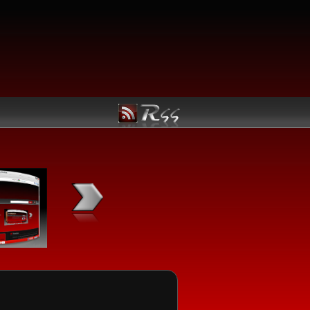
Kategori Linux
Manfaatkan Navigasi berikut untuk kemudahan menemuka
Linux utama yang Anda butuhkan:
Jadwal Rilis
Ubuntu
openSUSE
Fedora
Mandriva