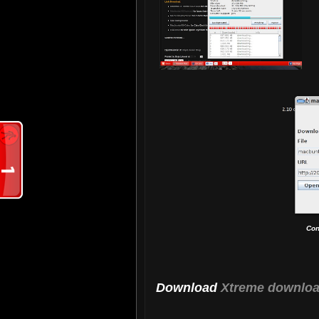
Con
Download
Xtreme downlo