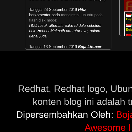
Tanggal 28 September 2019
Hikz
berkomentar pada
menginstall ubuntu pada
Boj
flash disk mode
:
HDD rusak alternatif pake fd dulu sebelum
Boj
beli. HeheeeMakasih om tutor nya, salam
kenal juga.
"
Boj
Tanggal 13 September 2019
Boja Linuxer
"
Boj
berkomentar pada
masalah runlevel dan multi
user target
:
"
Boj
Mengubah kebiasaan lama menjadi
kebiasaan baru...selamat belajar.:)
Tanggal 28 Mei 2019
Paipai
berkomentar
pada
menjalankan live cd live usb windows
:
Redhat, Redhat logo, Ubuntu
makasih sudah share infonyapower supply hp
konten blog ini adalah 
Tanggal 23 Februari 2019
Rahmat
berkomentar pada
download ultimate edition
30 based on
:
Dipersembahkan Oleh:
Boj
Raja Gaming
Awesome I
Tanggal 12 Februari 2019
Dhidhit
berkomentar pada
cara menginstal ubuntu