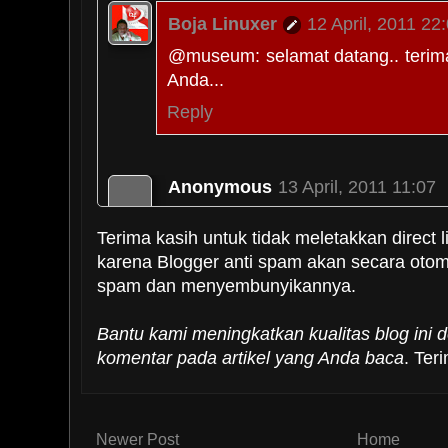
Boja Linuxer
12 April, 2011 22
@museum: selamat datang.. terima
Anda...
Reply
Anonymous
13 April, 2011 11:07
wuah irain dah ada bocoran rilisan
Terima kasih untuk tidak meletakkan direct l
karena Blogger anti spam akan secara oto
ohya maaaf kawan beberapa waktu a
spam dan menyembunyikannya.
mampir neh :-(
Reply
Bantu kami meningkatkan kualitas blog ini
komentar pada artikel yang Anda baca
. Ter
Obat jantung koroner
13 April, 2
keren sekali nih gan informmmas
Newer Post
Home
gan , makasih buat infonya