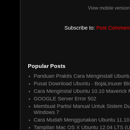
Reply
View mobile version
Subscribe to:
Post Comments
Boja Linuxer
13 April, 2011 17
@insico: harap sabar... pada 
tahapan2 pengembangan MF5 akan 
@OJK: terima kasih.. semoga berm
Popular Posts
Reply
Panduan Praktis Cara Menginstall Ubuntu
Pusat Download Ubuntu - BojaLinuxer Bl
Cara Menginstal Ubuntu 10.10 Maverick
GOOGLE Server Error 502
Membuat Partisi Manual Untuk Sistem Du
Windows 7
Cara Mudah Menggunakan Ubuntu 11.10 
Tampilan Mac OS X Ubuntu 12.04 LTS (