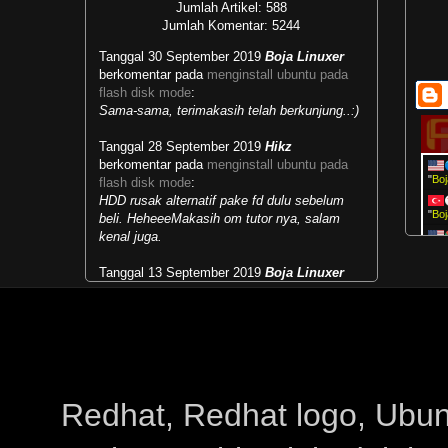
Jumlah Artikel: 588
Jumlah Komentar: 5244
Tanggal 30 September 2019
Boja Linuxer
berkomentar pada
menginstall ubuntu pada
flash disk mode
:
Sama-sama, terimakasih telah berkunjung..:)
Tanggal 28 September 2019
Hikz
berkomentar pada
menginstall ubuntu pada
"
Boj
flash disk mode
:
HDD rusak alternatif pake fd dulu sebelum
"
Boj
beli. HeheeeMakasih om tutor nya, salam
kenal juga.
Col
Kit
Tanggal 13 September 2019
Boja Linuxer
berkomentar pada
masalah runlevel dan multi
vie
user target
:
Sis
Mengubah kebiasaan lama menjadi
kebiasaan baru...selamat belajar.:)
Col
Ter
Tanggal 28 Mei 2019
Paipai
berkomentar
pada
menjalankan live cd live usb windows
:
Redhat, Redhat logo, Ubuntu
makasih sudah share infonyapower supply hp