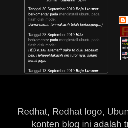
Jumlah Komentar: 5244
Tanggal 30 September 2019
Boja Linuxer
berkomentar pada
menginstall ubuntu pada
flash disk mode
:
Sama-sama, terimakasih telah berkunjung..:)
Tanggal 28 September 2019
Hikz
berkomentar pada
menginstall ubuntu pada
"
Ko
flash disk mode
:
min
HDD rusak alternatif pake fd dulu sebelum
beli. HeheeeMakasih om tutor nya, salam
vie
kenal juga.
De
Tanggal 13 September 2019
Boja Linuxer
vie
…
"
berkomentar pada
masalah runlevel dan multi
user target
:
vie
Mengubah kebiasaan lama menjadi
…
"
kebiasaan baru...selamat belajar.:)
"
Boj
Tanggal 28 Mei 2019
Paipai
berkomentar
pada
menjalankan live cd live usb windows
:
Redhat, Redhat logo, Ubuntu
makasih sudah share infonyapower supply hp
konten blog ini adalah 
Tanggal 23 Februari 2019
Rahmat
berkomentar pada
download ultimate edition