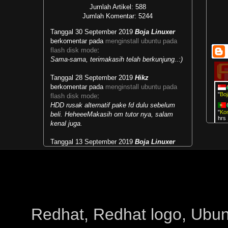
Jumlah Artikel: 588
Jumlah Komentar: 5244
Tanggal 30 September 2019
Boja Linuxer
berkomentar pada
menginstall ubuntu pada
flash disk mode
:
Sama-sama, terimakasih telah berkunjung..:)
Tanggal 28 September 2019
Hikz
berkomentar pada
menginstall ubuntu pada
"
Boj
flash disk mode
:
HDD rusak alternatif pake fd dulu sebelum
"
Ko
beli. HeheeeMakasih om tutor nya, salam
hrs
kenal juga.
Boj
Tanggal 13 September 2019
Boja Linuxer
berkomentar pada
masalah runlevel dan multi
Boj
user target
:
Mengubah kebiasaan lama menjadi
"
Boj
kebiasaan baru...selamat belajar.:)
Tanggal 28 Mei 2019
Paipai
berkomentar
pada
menjalankan live cd live usb windows
:
Redhat, Redhat logo, Ubuntu
makasih sudah share infonyapower supply hp