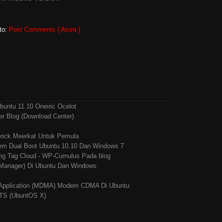
►
Janu
wauuu thanks akang boja.... ntar tak ambil ewotnya... مع النجاح
►
2009
( 
to:
Post Comments ( Atom )
7:38
..
buntu 11.10 Oneiric Ocelot
er Blog (Download Center)
 2010 01:50
rick Meerkat Untuk Pemula
. sukses untuk anda semua.. ^_^
tem Dual Boot Ubuntu 10.10 Dan Windows 7
ang Tag Cloud - WP-Cumulus Pada blog
 Manager) Di Ubuntu Dan Windows
ng Application (MDMA) Modem CDMA Di Ubuntu
LTS (UbuntOS X)