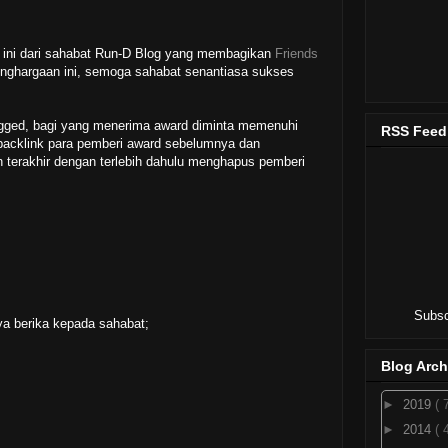
i ini dari sahabat Run-D Blog yang membagikan
Friends
enghargaan ini, semoga sahabat senantiasa sukses
agged, bagi yang menerima award diminta memenuhi
RSS Feed
backlink para pemberi award sebelumnya dan
an terakhir dengan terlebih dahulu menghapus pemberi
Subsc
ya berika kepada sahabat;
Blog Arch
►
2019
( 
►
2014
( 