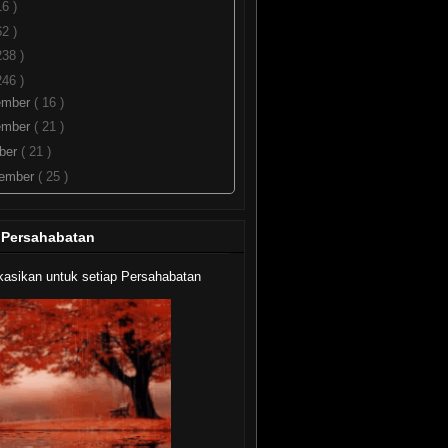
16 )
62 )
238 )
246 )
ember
( 16 )
ember
( 21 )
ber
( 21 )
tember
( 25 )
ust
( 28 )
( 26 )
 Persahabatan
 KDE 4.5 RC 3 - Sepekan Menuju
al Release
kasikan untuk setiap Persahabatan
 Memasang Tag Cloud - WP
ulus - Blogumulus ...
 Memasang Recent Posts
tikel Terkini) Pada ...
 Mudah Mereset Password
ntu 10.04 - Lupa Pa...
Menginstall "chntpw" Untuk
reset Password W...
asi Baru Pada Ubuntu 10.10