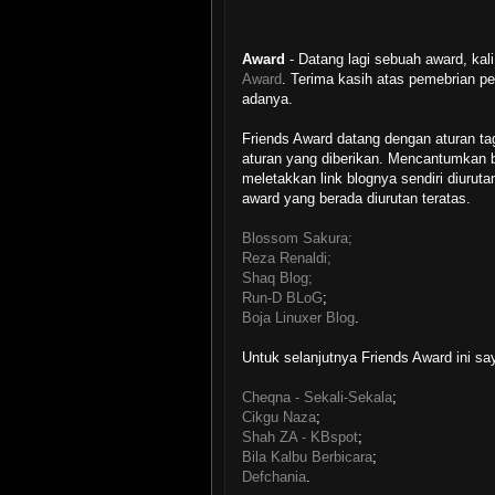
Award
- Datang lagi sebuah award, kal
Award
. Terima kasih atas pemebrian p
adanya.
Friends Award datang dengan aturan t
aturan yang diberikan. Mencantumkan 
meletakkan link blognya sendiri diurut
award yang berada diurutan teratas.
Blossom Sakura;
Reza Renaldi;
Shaq Blog;
Run-D BLoG
;
Boja Linuxer Blog
.
Untuk selanjutnya Friends Award ini sa
Cheqna - Sekali-Sekala
;
Cikgu Naza
;
Shah ZA - KBspot
;
Bila Kalbu Berbicara
;
Defchania
.