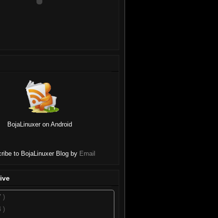
BojaLinuxer on Android
ribe to BojaLinuxer Blog by
Email
ive
7 )
4 )