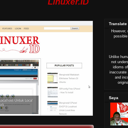
Linuxer.ID
Translate
However, n
possible
Unlike huma
not under
idioms of
inaccurate 
and inc
origin
Saya
logger
ot merupakan aktifitas yang biasa dilakukan. Dalam banya…