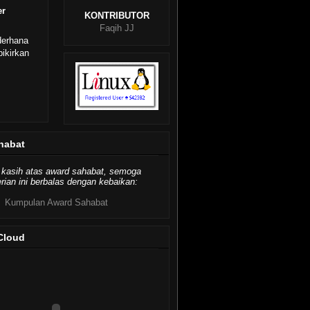
er
KONTRIBUTOR
Faqih JJ
derhana
ikirkan
habat
 kasih atas award sahabat, semoga
ian ini berbalas dengan kebaikan:
Kumpulan Award Sahabat
Cloud