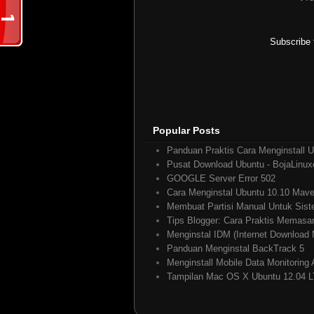
Reply
Subscribe 
defchania
02 July, 2010 1
Terima kasih awardnya sob
salam sukses slalu
Reply
Popular Posts
Panduan Praktis Cara Menginstall U
Pusat Download Ubuntu - BojaLinux
Boja Linuxer
04 July,
GOOGLE Server Error 502
Cara Menginstal Ubuntu 10.10 Mave
Terima kasih kawan-kawan.
Membuat Partisi Manual Untuk Sis
Reply
Tips Blogger: Cara Praktis Memas
Menginstal IDM (Internet Download
Panduan Menginstal BackTrack 5
Menginstall Mobile Data Monitori
Tampilan Mac OS X Ubuntu 12.04 