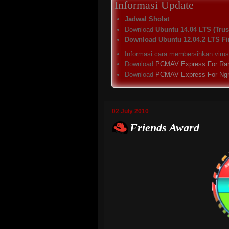
Informasi Update
Jadwal Sholat
Download
Ubuntu 14.04 LTS (Trust
Download Ubuntu 12.04.2 LTS Fi
Informasi cara membersihkan viru
Download
PCMAV Express For Ra
Download
PCMAV Express For Ng
02 July 2010
Friends Award