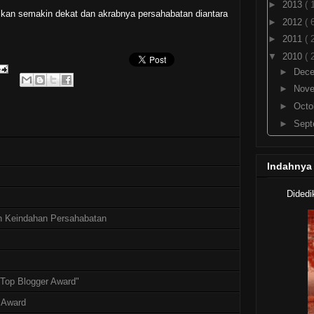
►
2013
( 
kan semakin dekat dan akrabnya persahabatan diantara
►
2012
( 
►
2011
( 
▼
2010
( 
►
Dec
►
Nov
►
Octo
►
Sep
►
Aug
▼
July
Indahnya
Rilis
Fin
Didedi
Cara
Cum
ain Keindahan Persahabatan
Cara
(Ar
Cara
Ubu
"Top Blogger Award"
Cara 
Me
 Award
Aplik