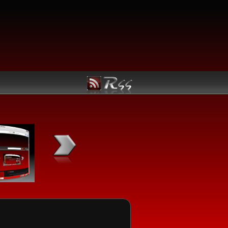
Kategori Linux
Manfaatkan Navigasi berikut untuk kemudahan menemuka
Linux utama yang Anda butuhkan:
Jadwal Rilis
Ubuntu
openSUSE
Fedora
Mandriva