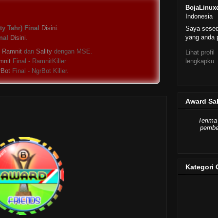
BojaLinux
Indonesia
y Tahr) Final
Disini
.
Saya sese
yang anda p
nal
Disini
.
s
Ramnit
dan
Sality
dengan MSE.
Lihat profil
lengkapku
mnit
Final - RamnitKiller.
rBot
Final - NgrBot Killer.
Award Sa
Terima
pember
Kategori 