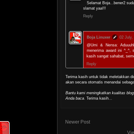
Selamat Boja...bener2 suda
slamat yaa!!!
Reply
Boja Linuxer
02 July,
@Umi & Nensa: Aduuuhhh
menerima award ini ^_^, 
kasih sangat sahabat, sem
Reply
Terima kasih untuk tidak meletakkan di
akan secara otomatis menandai seba
Dipragha
02 July, 2010 08
wah..
Bantu kami meningkatkan kualitas blog
selamat atas award-nya..
Anda baca
. Terima kasih...
keep blogging..!
Good Job..
Reply
Newer Post
Vie
أحمـــد ذولـــقرنـــين
02 J