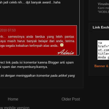
h jadi celeb nih... dpt banyak award...haha
3.1
VirusI
Kami me
Cara
"MOBIL
HT
Cara 
De
Link Exc
Rilis
 2010 07:53
Pek
... semestinya anda berdua yang lebih pantas
Rilis
saya masih harus banyak belajar dari anda, terima
Mee
oga segala kebaikan terlimpah atas anda..
Frien
Rilis
2
rect link pada isi komentar karena Blogger anti spam
Infor
Banner &
gai spam dan menyembunyikannya.
BU
:32
Downl
 ini dengan meninggalkan komentar pada artikel yang
Da
►
Jun
►
May
►
Apri
Home
Older Post
►
Mar
w mobile version
►
Febr
uly, 2010 10:29