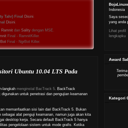
BojaLinux
Indonesia
y Tahr) Final
Disini
.
Saya sese
yang anda p
nal
Disini
.
s
Ramnit
dan
Sality
dengan MSE.
Lihat profil
lengkapku
mnit
Final - RamnitKiller.
rBot
Final - NgrBot Killer.
Award Sa
tori Ubuntu 10.04 LTS Pada
Terima
pember
ah-langkah
menginstal BacTrack 5
. BackTrack
 digunakan untuk penetrasi dan pengujian keamanan
Kategori 
akan memanfaatkan sisi lain dari BackTrack 5. Bukan
n sebagai alat penguji keamanan, namun juga akan kita
ai desktop kerja. Secara default BackTrack 5 hanya
utilitas pengelolaan sistem untuk mode grafis. Ketika