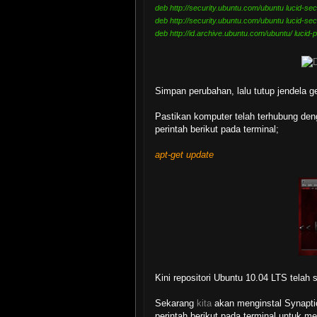
deb http://security.ubuntu.com/ubuntu lucid-sec
deb http://security.ubuntu.com/ubuntu lucid-sec
deb http://id.archive.ubuntu.com/ubuntu/ lucid-
Simpan perubahan, lalu tutup jendela ge
Pastikan komputer telah terhubung deng
perintah berikut pada terminal;
apt-get update
Kini repositori Ubuntu 10.04 LTS tela
Sekarang
kita
akan menginstal Synapti
perintah berikut pada terminal untuk me