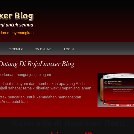
h dan menyenangkan
SITEMAP
TV ONLINE
LOGIN
Datang Di BojaLinuxer Blog
berkenan mengunjungi blog ini.
 dapat melayani dan memberikan apa yang Anda
jadi sahabat terbaik disetiap waktu sepanjang jaman.
otak pencarian untuk kemudahan mendapatkan
g Anda butuhkan.
Kami ada di Halaman Baru...