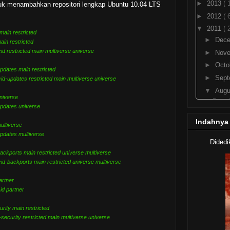
►
2013
( 
tuk menambahkan repositori lengkap Ubuntu 10.04 LTS
►
2012
( 
▼
2011
( 
main restricted
►
Dec
ain restricted
cid restricted main multiverse universe
►
Nov
►
Octo
updates main restricted
►
Sep
cid-updates restricted main multiverse universe
▼
Aug
universe
Downl
-updates universe
Re
Indahnya
Fitur
multiverse
Perja
updates multiverse
Didedi
"25
backports main restricted universe multiverse
Downl
cid-backports main restricted universe multiverse
Mengi
- 
artner
Down
id partner
Downl
urity main restricted
Downl
-security restricted main multiverse universe
PCMAV