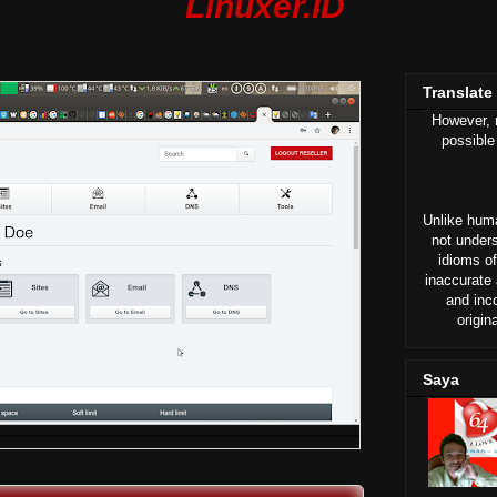
Linuxer.ID
Translate
However, n
possible
Unlike huma
not under
idioms of
inaccurate 
and inc
origin
Saya
tall
utuhan hosting, sebelumnya telah kami sampaikan cara inst…