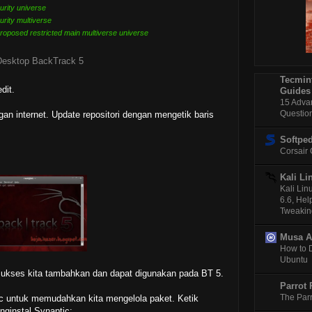
0.9
urity universe
urity multiverse
Downl
All
proposed restricted main multiverse universe
Konfi
Gra
Menam
Tecmint
10
dit.
Guides
15 Adva
Pandu
Questio
an internet. Update repositori dengan mengetik baris
Memb
Ne
Softped
Cara 
Corsair
201
Kali Li
Down
Ngr
Kali Li
6.6, Hel
Mengu
Tweakin
Di 
Downl
Musa 
How to 
Pusat
Ubuntu
Pop
h sukses kita tambahkan dan dapat digunakan pada BT 5.
Downl
Parrot 
Pla
The Parr
c untuk memudahkan kita mengelola paket. Ketik
Mengi
nginstal Synaptic;