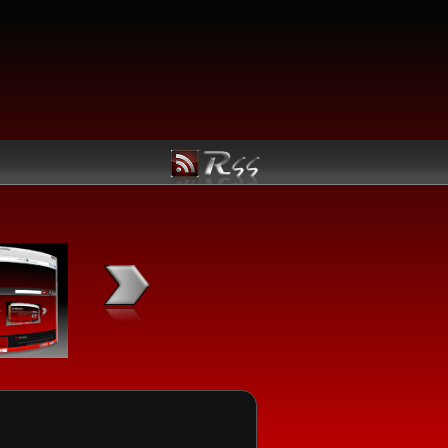
Kategori Linux
Manfaatkan Navigasi berikut untuk kemudahan menemuka
Linux utama yang Anda butuhkan:
Jadwal Rilis
Ubuntu
openSUSE
Fedora
Mandriva