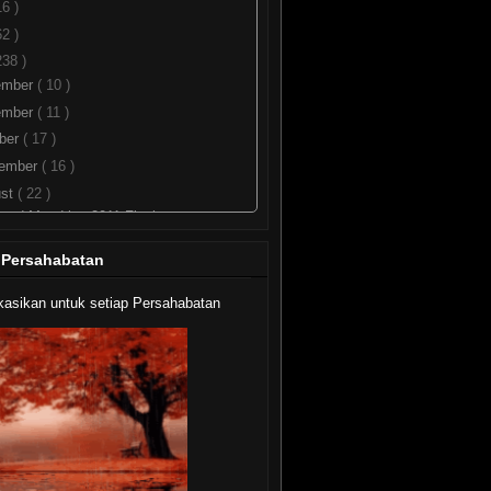
16 )
62 )
238 )
ember
( 10 )
ember
( 11 )
ber
( 17 )
tember
( 16 )
ust
( 22 )
oad Mandriva 2011 Final
lease
 Persahabatan
-Fitur Unggulan Ubuntu 11.10
lanan Panjang 20 Tahun Linux
kasikan untuk setiap Persahabatan
 Agustus 1991...
oad Fedora 16 (Verne) Alpha
nstal Nokia PC Suite Di Ubuntu
Dengan Nokuntu
load BackTrack 5R1
oad Mozilla Firefox 7 Beta
oad Linux Mint 11 LXDE
 5.4 + Update Build 3, Clamav