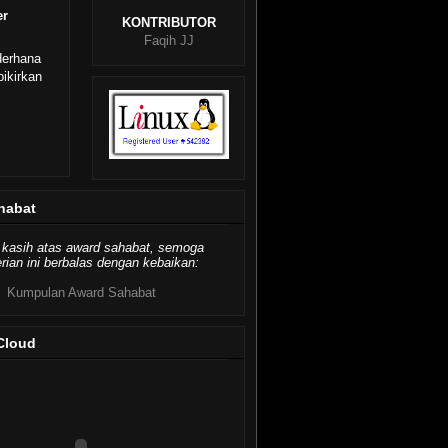
er
KONTRIBUTOR
Faqih JJ
derhana
ikirkan
habat
 kasih atas award sahabat, semoga
ian ini berbalas dengan kebaikan:
Kumpulan Award Sahabat
Cloud