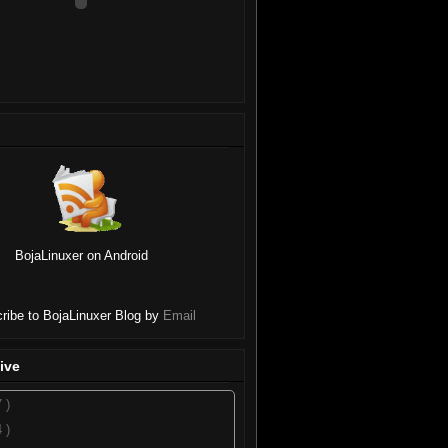
BojaLinuxer on Android
ribe to BojaLinuxer Blog by
Email
ive
7 )
4 )