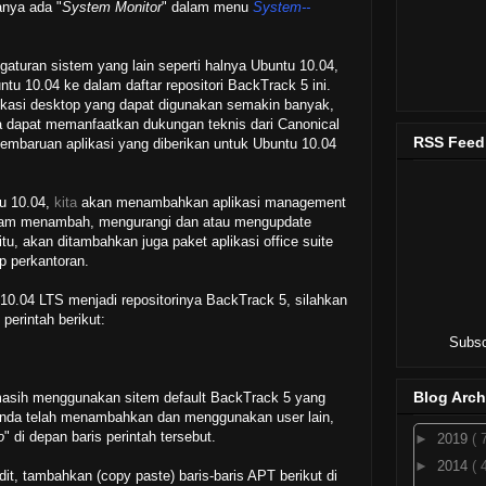
hanya ada "
System Monitor
" dalam menu
System--
turan sistem yang lain seperti halnya Ubuntu 10.04,
tu 10.04 ke dalam daftar repositori BackTrack 5 ini.
likasi desktop yang dapat digunakan semakin banyak,
ta dapat memanfaatkan dukungan teknis dari Canonical
RSS Feed
embaruan aplikasi yang diberikan untuk Ubuntu 10.04
u 10.04,
kita
akan menambahkan aplikasi management
lam menambah, mengurangi dan atau mengupdate
tu, akan ditambahkan juga paket aplikasi office suite
p perkantoran.
0.04 LTS menjadi repositorinya BackTrack 5, silahkan
 perintah berikut:
Subsc
Blog Arch
masih menggunakan sitem default BackTrack 5 yang
Anda telah menambahkan dan menggunakan user lain,
o
" di depan baris perintah tersebut.
►
2019
( 
►
2014
( 
it, tambahkan (copy paste) baris-baris APT berikut di