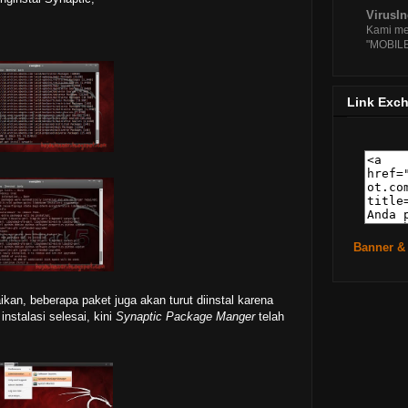
Add
VirusI
Mengi
Kami me
Men
"MOBIL
►
July
►
Jun
Link Exc
►
May
►
Apri
►
Mar
►
Febr
►
Janu
►
2010
( 
Banner &
►
2009
( 
ikan, beberapa paket juga akan turut diinstal karena
nstalasi selesai, kini
Synaptic Package Manger
telah