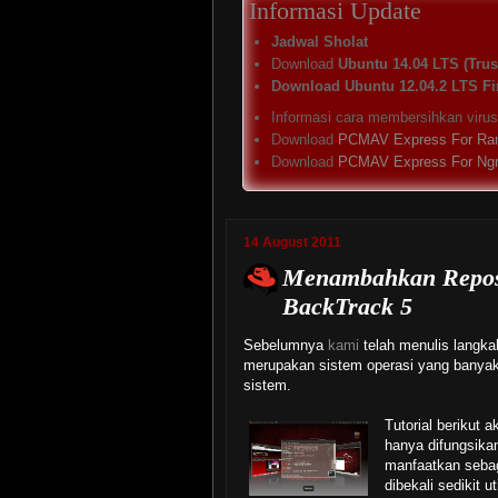
Informasi Update
Jadwal Sholat
Download
Ubuntu 14.04 LTS (Trust
Download Ubuntu 12.04.2 LTS Fi
Informasi cara membersihkan viru
Download
PCMAV Express For Ra
Download
PCMAV Express For Ng
14 August 2011
Menambahkan Reposi
BackTrack 5
Sebelumnya
kami
telah menulis langk
merupakan sistem operasi yang banyak
sistem.
Tutorial berikut 
hanya difungsika
manfaatkan sebag
dibekali sedikit 