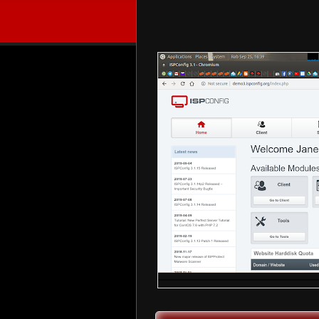
ISPconfig Free cPanel - How to Ins
Kembali mengulas masalah cPanel untuk keb