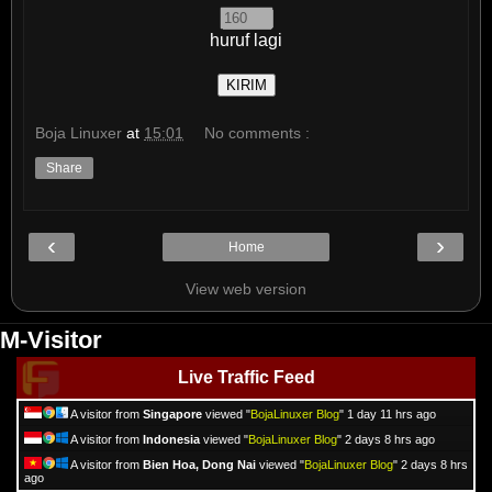
huruf lagi
Boja Linuxer
at
15:01
No comments :
Share
‹
›
Home
View web version
M-Visitor
Live Traffic Feed
A visitor from
Singapore
viewed "
BojaLinuxer Blog
"
1 day 11 hrs ago
A visitor from
Indonesia
viewed "
BojaLinuxer Blog
"
2 days 8 hrs ago
A visitor from
Bien Hoa, Dong Nai
viewed "
BojaLinuxer Blog
"
2 days 8 hrs
ago