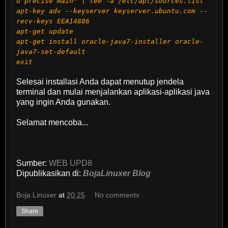
u precise main" | tee -a /etc/apt/sources.list
apt-key adv --keyserver keyserver.ubuntu.com --
recv-keys EEA14886
apt-get update
apt-get install oracle-java7-installer oracle-
java7-set-default
exit
Selesai installasi Anda dapat menutup jendela
terminal dan mulai menjalankan aplikasi-aplikasi java
yang ingin Anda gunakan.
Selamat mencoba...
Sumber:
WEB UPD8
Dipublikasikan di:
BojaLinuxer Blog
Boja Linuxer
at
20:25
No comments :
Share