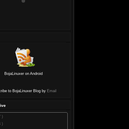
BojaLinuxer on Android
ribe to BojaLinuxer Blog by
Email
ive
7 )
4 )