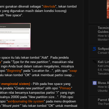
Downl
ami gunakan dikenali sebagai "
/dev/sda
", tekan tombol
sk yang digunakan masih dalam kondisi kosong)
Pusat
Boj
ah "
free space
".
Pusa
Ubunt
Tecmint
Me
Guides
How to 
Downl
Monitor
Lin
Downl
Softped
Li
Corsair
Resiz
e space itu lalu tekan tombol "
Add
". Pada jendela
Me
Kali Li
y
" pada "
Type for the new partition:
", masukkan nilai
Trik 
Kali Li
 ingin Anda buat dalam satuan megabytes, misalnya
Uni
6.6, Hel
opsi "
Beginning
" pada "
Location for...
", pilih opsi "
swap
Tweakin
lalu tekan tombol "
OK
" untuk membuat partisi swap...
Pemul
Be
Musa 
t menginstal sistem)
- Pilih pada free space yang
PCMAV
How to 
da jendela "
Create new partition
" pilih opsi "
Primary
"
0.9
Ubuntu
kkan nilai besarnya kampasitas partisi "/" yang ingin
Blogg
salnya 20000 pada "
New partition size...
". Pilih opsi
Parrot 
Rilis
 opsi "
ext4journaling file system
" pada menu dropdown
The Parr
Bet
 "
Mount point:
" lalu tekan tombol "
OK
" untuk membuat