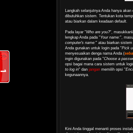
Langkah selanjutnya Anda hanya akan 
dibutuhkan sistem. Tentukan kota tempa
atau biarkan dalam keadaan default.
Pada layar "
Who are you?
", masukkanl
lengkap Anda pada "
Your name:
", mas
computer's name:
" atau biarkan siste
Anda gunakan untuk login pada "
Pick 
menyesuaikan denga nama Anda (
seba
ingin digunakan pada "
Choose a passw
opsi bagai mana cara sistem untuk logi
to log in
" dan
jangan
memilih opsi "
Enc
kegunaannya.
Kini Anda tinggal menanti proses instala