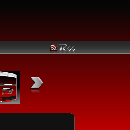
Kategori Linux
Manfaatkan Navigasi berikut untuk kemudahan menemuka
Linux utama yang Anda butuhkan:
Jadwal Rilis
Ubuntu
openSUSE
Fedora
Mandriva