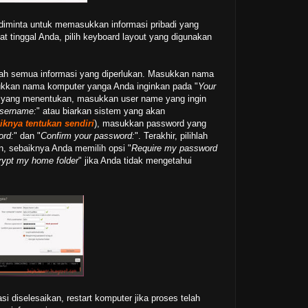
►
Janu
diminta untuk memasukkan informasi pribadi yang
►
2010
( 
t tinggal Anda, pilih keyboard layout yang digunakan
►
2009
( 
ah semua informasi yang diperlukan. Masukkan nama
ukkan nama komputer yanga Anda inginkan pada "
Your
m yang menentukan, masukkan user name yang ingin
username:
" atau biarkan sistem yang akan
iknya tentukan sendiri
), masukkan password yang
ord:
" dan "
Confirm your password:
". Terakhir, pilihlah
n, sebaiknya Anda memilih opsi "
Require my password
rypt my home folder
" jika Anda tidak mengetahui
si diselesaikan, restart komputer jika proses telah