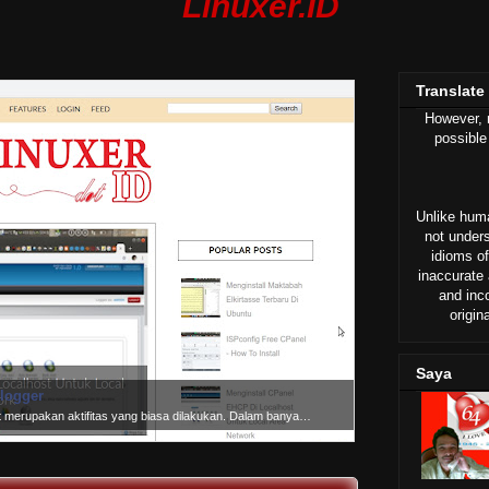
Linuxer.ID
Translate
However, n
possible
Unlike huma
not under
idioms of
inaccurate 
and inc
origin
Saya
logger
ot merupakan aktifitas yang biasa dilakukan. Dalam banya…