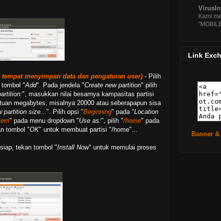
Downl
VirusI
Downl
Kami me
De
"MOBIL
Downl
Mengi
Un
Link Exc
Mengi
11.
e tempat menyimpan data dan pengaturan user)
- Pilih
 tombol "
Add
". Pada jendela "
Create new partition
" pilih
Downl
Li
artition:
", masukkan nilai besarnya kampasitas partisi
atuan megabytes, misalnya 20000 atau seberapapun sisa
Ubunt
 partition size...
". Pilih opsi "
Beginning
" pada "
Location
Ter
stem
" pada menu dropdown "
Use as:
", pilih "
/home
" pada
Cara
an tombol "
OK
" untuk membuat partisi "/home"...
PC
Banner &
Downl
siap, tekan tombol "
Install Now
" untuk memulai proses
Upd
Pandu
Galer
►
Apri
►
Mar
►
Febr