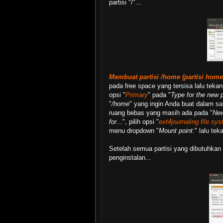
partisi "/"...
Membuat partisi /home (partisi hom
pada free space yang tersisa lalu tekan
opsi "
Primary
" pada "
Type for the new p
"
/home
" yang ingin Anda buat dalam s
ruang bebas yang masih ada pada "
New
for...
", pilih opsi "
ext4journaling file sy
menu dropdown "
Mount point:
" lalu tek
Setelah semua partisi yang dibutuhkan 
penginstalan...