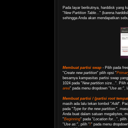
Pada layar berikutnya, harddisk yang k
"
New Partition Table...
" (karena harddi
sehingga Anda akan mendapatkan sebu
Membuat partisi swap
- Pilih pada fre
"
Create new partition
" pilih opsi "
Primar
besarnya kampasitas partisi swap yang
1024 pada "
New partition size...
". Pilih 
area
" pada menu dropdown "
Use as:
", 
Membuat partisi / (partisi root tempa
masih ada lalu tekan tombol "
Add
". Pa
pada "
Type for the new partition:
", masu
Anda buat dalam satuan megabytes, mi
"
Beginning
" pada "
Location for...
", pilih
"
Use as:
", pilih "
/
" pada menu dropdown