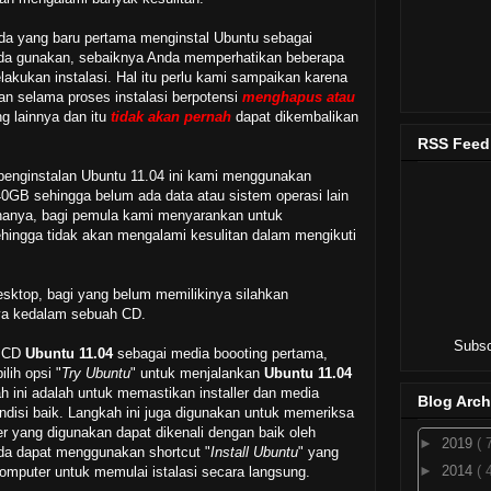
da yang baru pertama menginstal Ubuntu sebagai
nda gunakan, sebaiknya Anda memperhatikan beberapa
lakukan instalasi. Hal itu perlu kami sampaikan karena
an selama proses instalasi berpotensi
menghapus atau
ing lainnya dan itu
tidak akan pernah
dapat dikembalikan
RSS Feed
penginstalan Ubuntu 11.04 ini kami menggunakan
0GB sehingga belum ada data atau sistem operasi lain
renanya, bagi pemula kami menyarankan untuk
ingga tidak akan mengalami kesulitan dalam mengikuti
sktop, bagi yang belum memilikinya silahkan
ya kedalam sebuah CD.
Subsc
n CD
Ubuntu 11.04
sebagai media boooting pertama,
pilih opsi "
Try Ubuntu
" untuk menjalankan
Ubuntu 11.04
h ini adalah untuk memastikan installer dan media
Blog Arch
isi baik. Langkah ini juga digunakan untuk memeriksa
 yang digunakan dapat dikenali dengan baik oleh
►
2019
( 
nda dapat menggunakan shortcut "
Install Ubuntu
" yang
►
2014
( 
omputer untuk memulai istalasi secara langsung.