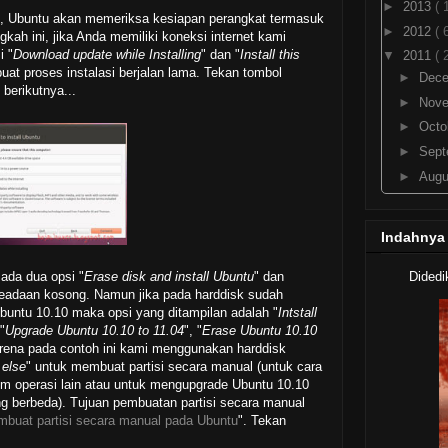
►
2013
( 
", Ubuntu akan memeriksa kesiapan perangkat termasuk
►
2012
( 
gkah ini, jika Anda memiliki koneksi internet kami
i "
Download update while Installing
" dan "
Install this
▼
2011
( 
at proses instalasi berjalan lama. Tekan tombol
►
Dec
berikutnya...
►
Nov
►
Octo
►
Sep
►
Aug
►
July
►
Jun
Indahnya
▼
May
Downl
Didedi
 ada dua opsi "
Erase disk and install Ubuntu
" dan
For
 keadaan kosong. Namun jika pada harddisk sudah
Cara 
Ubuntu 10.10 maka opsi yang ditampilan adalah "
Intstall
Th
 "
Upgrade Ubuntu 10.10 to 11.04
", "
Erase Ubuntu 10.10
arena pada contoh ini kami menggunakan harddisk
Unity
op
 else
" untuk membuat partisi secara manual (untuk cara
m operasi lain atau untuk mengupgrade Ubuntu 10.10
Downl
g berbeda). Tujuan pembuatan partisi secara manual
Re
buat partisi secara manual pada Ubuntu
". Tekan
Macbu
Tam