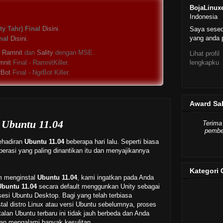
BojaLinux
Indonesia
y Tahr) Final
Disini
.
Saya sese
yang anda p
nal
Disini
.
s
Ramnit
dan
Sality
dengan MSE.
Lihat profil
lengkapku
mnit
Final - RamnitKiller.
rBot
Final - NgrBot Killer.
Award Sa
 Ubuntu 11.04
Terima
pember
ehadiran
Ubuntu 11.04
beberapa hari lalu. Seperti biasa
operasi yang paling dinantikan itu dan menyajikannya
Kategori 
m menginstal
Ubuntu 11.04
, kami ingatkan pada Anda
Ubuntu 11.04
secara default menggunkan Unity sebagai
 sesi Ubuntu Desktop. Bagi yang telah terbiasa
tal distro Linux atau versi Ubuntu sebelumnya, proses
talan Ubuntu terbaru ini tidak jauh berbeda dan Anda
kan mengalami banyak kesulitan.