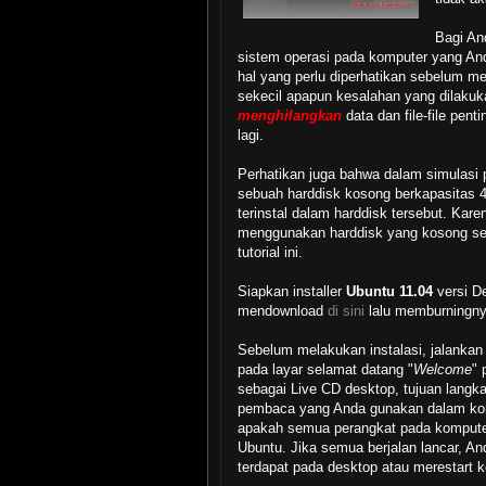
Bagi An
sistem operasi pada komputer yang A
hal yang perlu diperhatikan sebelum me
sekecil apapun kesalahan yang dilakuk
menghilangkan
data dan file-file pent
lagi.
Perhatikan juga bahwa dalam simulasi 
sebuah harddisk kosong berkapasitas 4
terinstal dalam harddisk tersebut. Ka
menggunakan harddisk yang kosong seh
tutorial ini.
Siapkan installer
Ubuntu 11.04
versi De
mendownload
di sini
lalu memburningn
Sebelum melakukan instalasi, jalanka
pada layar selamat datang "
Welcome
" 
sebagai Live CD desktop, tujuan langka
pembaca yang Anda gunakan dalam kond
apakah semua perangkat pada komputer
Ubuntu. Jika semua berjalan lancar, A
terdapat pada desktop atau merestart k