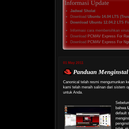
Informasi Update
Jadwal Sholat
Download
Ubuntu 14.04 LTS (Trust
Download Ubuntu 12.04.2 LTS Fi
Informasi cara membersihkan viru
Download
PCMAV Express For Ra
Download
PCMAV Express For Ng
01 May 2011
Panduan Menginstal
Canonical telah resmi mengumunkan k
kami telah meraih salinan dari sistem 
untuk Anda.
Sebelu
bahwa
default
mengins
pengins
tidak a