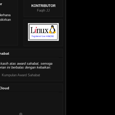
er
KONTRIBUTOR
Faqih JJ
derhana
ikirkan
habat
 kasih atas award sahabat, semoga
ian ini berbalas dengan kebaikan:
Kumpulan Award Sahabat
Cloud