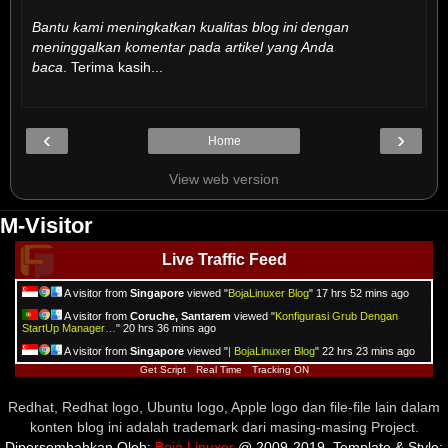
Bantu kami meningkatkan kualitas blog ini dengan
meninggalkan komentar pada artikel yang Anda
baca
. Terima kasih...
‹
›
Home
View web version
M-Visitor
Live Traffic Feed
A visitor from
Singapore
viewed "
BojaLinuxer Blog
"
17 hrs 52 mins ago
A visitor from
Coruche, Santarem
viewed "
Konfigurasi Grub Dengan
StartUp Manager…
"
20 hrs 36 mins ago
A visitor from
Singapore
viewed "
| BojaLinuxer Blog
"
22 hrs 23 mins ago
Get Script
Real Time
Tracking ON
Redhat, Redhat logo, Ubuntu logo, Apple logo dan file-file lain dalam
konten blog ini adalah trademark dari masing-masing Project.
Dipersembahkan Oleh:
Boja Linuxer
@ 2009-2019. Template & Style: