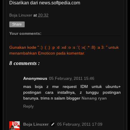
Disarikan dari news.softpedia.com
Boja Linuxer
at
20:32
Share
Your comments:
Gunakan kode " :) :( ;) :p :d :xd :o :s :'( :x( :* :8) :a 3: " untuk
menambahkan Emoticon pada komentar.
8 comments :
Anonymous
05 February, 2011 15:46
mas boja z mw request IDM untuk ubuntu+
postingan cara installnya, z tunggu postingan
barunya. trims n salam blogger
Nanang ryan
Reply
Boja Linuxer
05 February, 2011 17:09