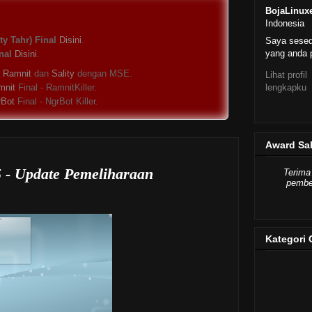
BojaLinux
Indonesia
y Tahr) Final
Disini
.
Saya sese
yang anda p
nal
Disini
.
s
Ramnit
dan
Sality
dengan MSE.
Lihat profil
lengkapku
mnit
Final - RamnitKiller.
rBot
Final - NgrBot Killer.
Award Sa
 - Update Pemeliharaan
Terima
pember
Kategori 