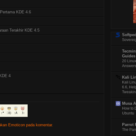
Ub
Googl
n Pertama KDE 4.6
Me
KDE 4
Mozil
raan Terakhir KDE 4.5
Diu
Softped
Soverei
Libre
Lin
Tecmint
Serve
Guides
Per
20 Linux
open
Answers
Tek
 KDE 4
GNOME
Kali Li
Di
Kali Li
6.6, Hel
VM Vi
Tweakin
Pem
Debia
Musa 
Feb
How to 
Downl
Ubuntu
Lin
PCMA
Parrot 
kan Emoticon pada komentar.
Ra
The Parr