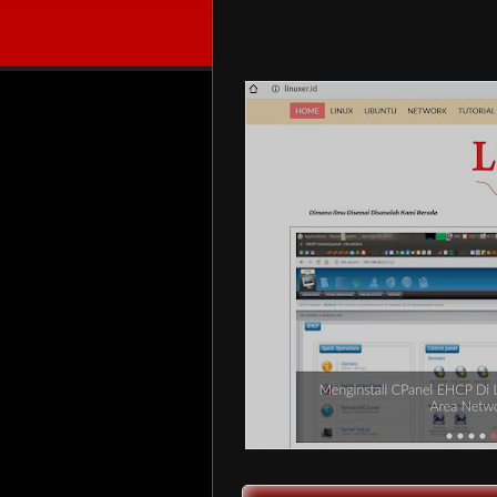
Mengenal Tag Conditional Untuk B
Menjalankan instruksi tertentu pada blogsp