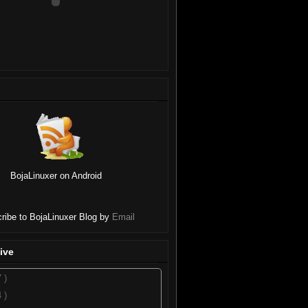
BojaLinuxer on Android
ribe to BojaLinuxer Blog by
Email
ive
7 )
4 )