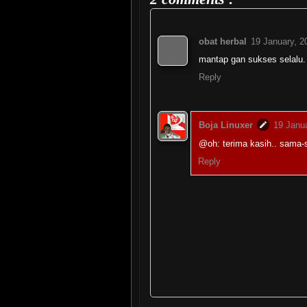
obat herbal
19 January, 2
mantap gan sukses selalu.
Reply
Boja Linuxer
19 Janua
@oh: terima kasih.. sam
Reply