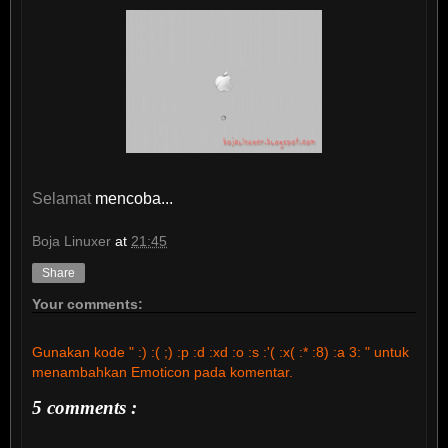
Selamat
mencoba...
Boja Linuxer
at
21:45
Share
Your comments:
Gunakan kode " :) :( ;) :p :d :xd :o :s :'( :x( :* :8) :a 3: " untuk
menambahkan Emoticon pada komentar.
5 comments :