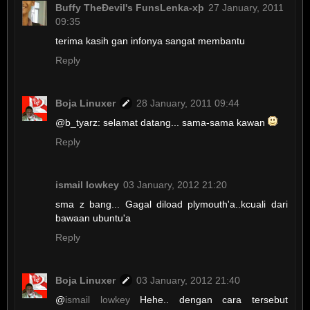
Buffy TheÐevil's FunsLenka-xþ
27 January, 2011
09:35
terima kasih gan infonya sangat membantu
Reply
Boja Linuxer
28 January, 2011 09:44
@b_tyarz: selamat datang... sama-sama kawan
Reply
ismail lowkey
03 January, 2012 21:20
sma z bang... Gagal diload plymouth'a..kcuali dari
bawaan ubuntu'a
Reply
Boja Linuxer
03 January, 2012 21:40
@
ismail lowkey
Hehe.. dengan cara tersebut