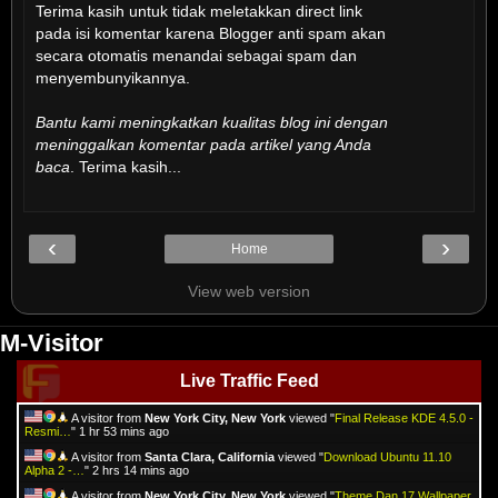
Terima kasih untuk tidak meletakkan direct link
pada isi komentar karena Blogger anti spam akan
secara otomatis menandai sebagai spam dan
menyembunyikannya.
Bantu kami meningkatkan kualitas blog ini dengan
meninggalkan komentar pada artikel yang Anda
baca
. Terima kasih...
‹
›
Home
View web version
M-Visitor
Live Traffic Feed
A visitor from
New York City, New York
viewed "
Final Release KDE 4.5.0 -
Resmi…
"
1 hr 53 mins ago
A visitor from
Santa Clara, California
viewed "
Download Ubuntu 11.10
Alpha 2 -…
"
2 hrs 14 mins ago
A visitor from
New York City, New York
viewed "
Theme Dan 17 Wallpaper