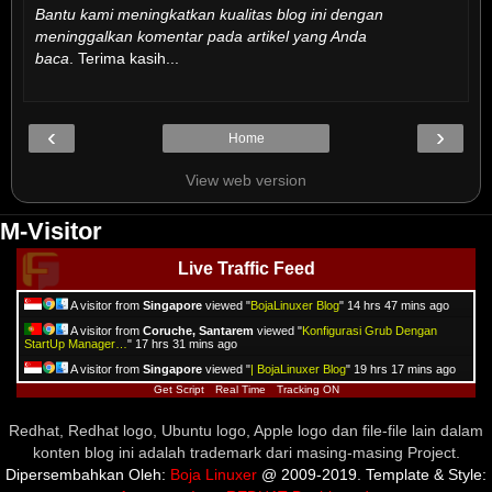
Bantu kami meningkatkan kualitas blog ini dengan
meninggalkan komentar pada artikel yang Anda
baca
. Terima kasih...
‹
›
Home
View web version
M-Visitor
Live Traffic Feed
A visitor from
Singapore
viewed "
BojaLinuxer Blog
"
14 hrs 47 mins ago
A visitor from
Coruche, Santarem
viewed "
Konfigurasi Grub Dengan
StartUp Manager…
"
17 hrs 31 mins ago
A visitor from
Singapore
viewed "
| BojaLinuxer Blog
"
19 hrs 17 mins ago
Get Script
Real Time
Tracking ON
Redhat, Redhat logo, Ubuntu logo, Apple logo dan file-file lain dalam
konten blog ini adalah trademark dari masing-masing Project.
Dipersembahkan Oleh:
Boja Linuxer
@ 2009-2019. Template & Style: