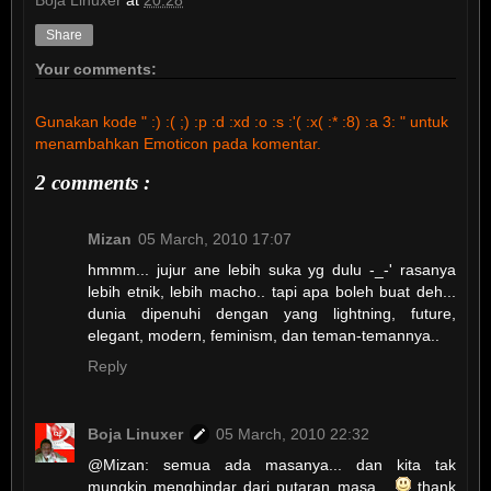
Boja Linuxer
at
20:28
Share
Your comments:
Gunakan kode " :) :( ;) :p :d :xd :o :s :'( :x( :* :8) :a 3: " untuk
menambahkan Emoticon pada komentar.
2 comments :
Mizan
05 March, 2010 17:07
hmmm... jujur ane lebih suka yg dulu -_-' rasanya
lebih etnik, lebih macho.. tapi apa boleh buat deh...
dunia dipenuhi dengan yang lightning, future,
elegant, modern, feminism, dan teman-temannya..
Reply
Boja Linuxer
05 March, 2010 22:32
@Mizan: semua ada masanya... dan kita tak
mungkin menghindar dari putaran masa...
thank