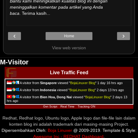
Bantu kami meningkatkan kualitas blog ini dengan
meninggalkan komentar pada artikel yang Anda
baca
. Terima kasih...
‹
›
Home
View web version
M-Visitor
Live Traffic Feed
A visitor from
Singapore
viewed "
BojaLinuxer Blog
"
1 day 16 hrs ago
A visitor from
Indonesia
viewed "
BojaLinuxer Blog
"
2 days 13 hrs ago
A visitor from
Bien Hoa, Dong Nai
viewed "
BojaLinuxer Blog
"
2 days 13
hrs ago
Get Script
Real Time
Tracking ON
Redhat, Redhat logo, Ubuntu logo, Apple logo dan file-file lain dalam
konten blog ini adalah trademark dari masing-masing Project.
Dipersembahkan Oleh:
Boja Linuxer
@ 2009-2019. Template & Style:
Awesome Inc - REDHAT Dashboard
.