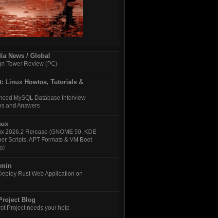
ia News / Global
gn Tower Review (PC)
: Linux Howtos, Tutorials &
nced MySQL Database Interview
ns and Answers
nux
nux 2026.2 Release (GNOME 50, KDE
per Scripts, APT Formats & VM Boot
g)
Amin
Deploy Rust Web Application on
Project Blog
ot Project needs your help