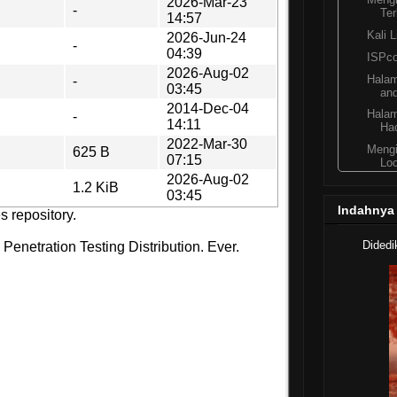
Ter
Kali 
ISPco
Halam
and
Halam
Ha
Mengi
Loc
Masal
Ta
Indahnya
►
2014
( 
Didedi
►
2013
( 
►
2012
( 
►
2011
( 
►
2010
( 
►
2009
( 