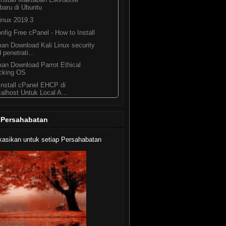
baru di Ubuntu
Linux 2019.3
nfig Free cPanel - How to Install
an Download Kali Linux security
 penetrati...
an Download Parrot Ethical
cking OS
nstall cPanel EHCP di
alhost Untuk Local A...
ah Runlevel dan Multi User
rget Ubuntu
 Persahabatan
4 )
kasikan untuk setiap Persahabatan
16 )
62 )
238 )
246 )
15 )