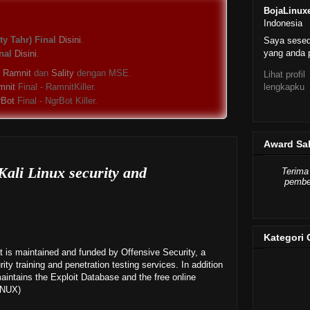
BojaLinux
Indonesia
y Tahr) Final
Disini
.
Saya sese
yang anda p
nal
Disini
.
s
Ramnit
dan
Sality
dengan MSE.
Lihat profil
lengkapku
mnit
Final - RamnitKiller.
rBot
Final - NgrBot Killer.
Award Sa
li Linux security and
Terima
pember
Kategori 
at is maintained and funded by Offensive Security, a
ity training and penetration testing services. In addition
maintains the Exploit Database and the free online
INUX)