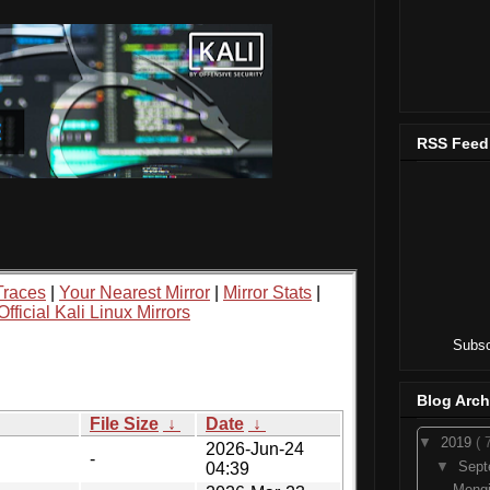
RSS Feed
Subsc
Blog Arch
▼
2019
( 
▼
Sep
Mengi