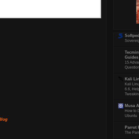
Softped
Soverei
Tecmint
Guides
15 Adva
Questio
Kali Li
Kali Li
6.6, Hel
Tweakin
Musa 
How to 
Ubuntu
Blog
Parrot 
The Parr