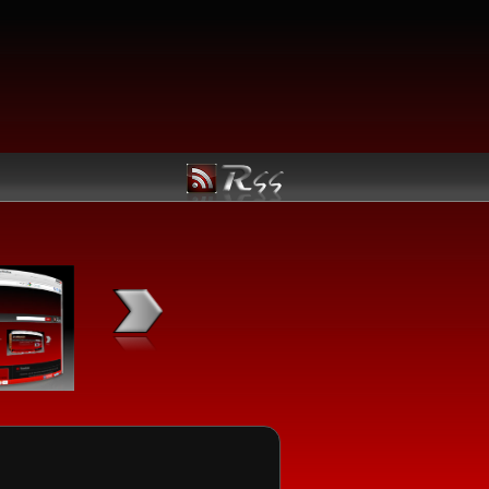
Kategori Linux
Manfaatkan Navigasi berikut untuk kemudahan menemuka
Linux utama yang Anda butuhkan:
Jadwal Rilis
Ubuntu
openSUSE
Fedora
Mandriva