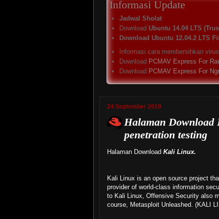
Informasi Update
Jadwal Sholat
Download
Ubuntu 14.04 LTS (Trust
Download Ubuntu 12.04.2 LTS Fi
Informasi cara membersihkan viru
Download
PCMAV Express For Ra
Download
PCMAV Express For Ng
24 September 2019
Halaman Download Ka
penetration testing
Halaman Download
Kali Linux.
Kali Linux is an open source project th
provider of world-class information secur
to Kali Linux, Offensive Security also 
course, Metasploit Unleashed. (KALI L