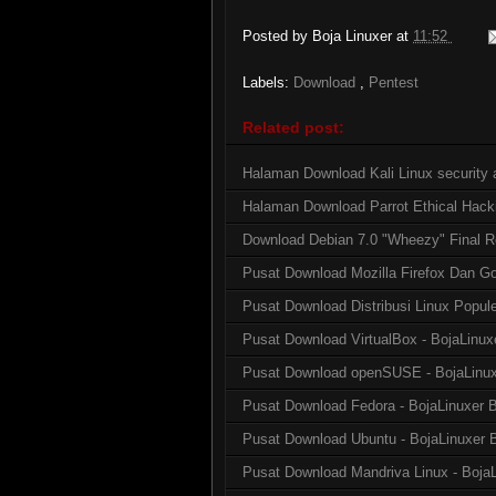
Posted by
Boja Linuxer
at
11:52
Labels:
Download
,
Pentest
Related post:
Halaman Download Kali Linux security a
Halaman Download Parrot Ethical Hac
Download Debian 7.0 "Wheezy" Final R
Pusat Download Mozilla Firefox Dan G
Pusat Download Distribusi Linux Popule
Pusat Download VirtualBox - BojaLinux
Pusat Download openSUSE - BojaLinux
Pusat Download Fedora - BojaLinuxer B
Pusat Download Ubuntu - BojaLinuxer 
Pusat Download Mandriva Linux - BojaL