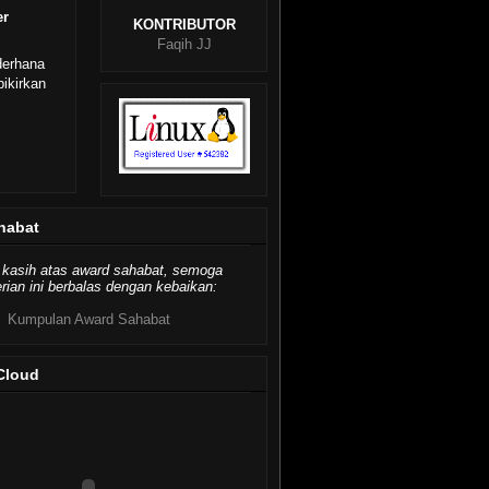
er
KONTRIBUTOR
Faqih JJ
derhana
ikirkan
habat
 kasih atas award sahabat, semoga
ian ini berbalas dengan kebaikan:
Kumpulan Award Sahabat
Cloud