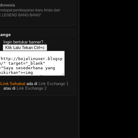
ndonesia
ndapat pembayaran baru Anda dari
E LEGEND BANG BANG"
hange
Ingin bertukar banner?...
 Link Sahabat
ada di
Link Exchange 1
atau di
Link Exchange 2