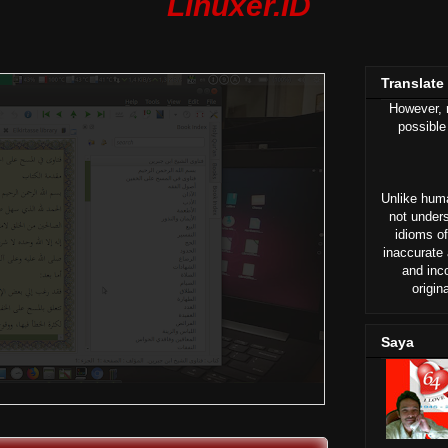
Linuxer.ID
Translate
However, n
possible
Unlike huma
not under
idioms of
inaccurate 
and inc
origin
Saya