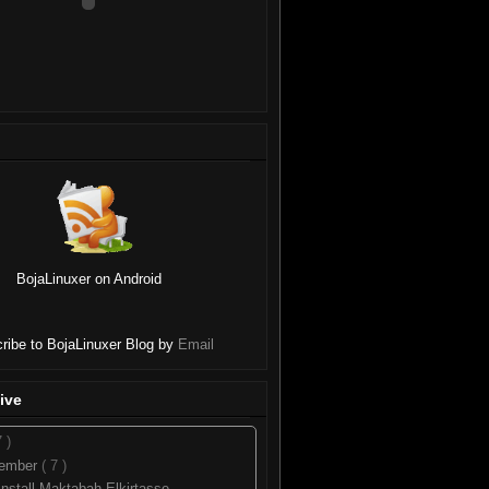
BojaLinuxer on Android
ribe to BojaLinuxer Blog by
Email
ive
7 )
tember
( 7 )
nstall Maktabah Elkirtasse