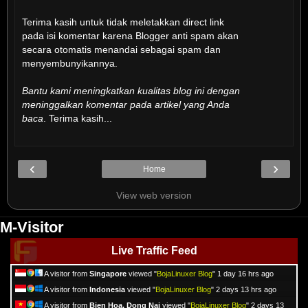
Terima kasih untuk tidak meletakkan direct link
pada isi komentar karena Blogger anti spam akan
secara otomatis menandai sebagai spam dan
menyembunyikannya.
Bantu kami meningkatkan kualitas blog ini dengan
meninggalkan komentar pada artikel yang Anda
baca
. Terima kasih...
‹
›
Home
View web version
M-Visitor
Live Traffic Feed
A visitor from
Singapore
viewed "
BojaLinuxer Blog
"
1 day 16 hrs ago
A visitor from
Indonesia
viewed "
BojaLinuxer Blog
"
2 days 13 hrs ago
A visitor from
Bien Hoa, Dong Nai
viewed "
BojaLinuxer Blog
"
2 days 13