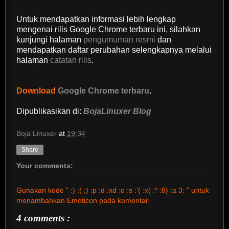
Untuk mendapatkan informasi lebih lengkap
mengenai rilis Google Chrome terbaru ini, silahkan
kunjungi halaman
pengumuman resmi
dan
mendapatkan daftar perubahan selengkapnya melalui
halaman
catatan rilis
.
Download
Google Chrome terbaru
.
Dipublikasikan di:
BojaLinuxer Blog
Boja Linuxer
at
19:34
Share
Your comments:
Gunakan kode " :) :( ;) :p :d :xd :o :s :'( :x( :* :8) :a 3: " untuk
menambahkan Emoticon pada komentar.
4 comments :