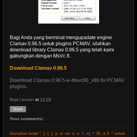
Bagi Anda yang berminat mengupadate engine
Clamav 0.96.5 untuk plugins PCMAV
,
silahkan
download library Clamav 0.96.5 yang telah kami
gabungkan dengan MsVc 8.
Download Clamav 0.96.5
Download Clamav 0.96.5-w-Msvc80_x86 for PCMAV
plugins
.
Boja Linuxer
at
14:59
Share
Your comments:
Gunakan kode " :) :( ;) :p :d :xd :o :s :'( :x( :* :8) :a 3: " untuk