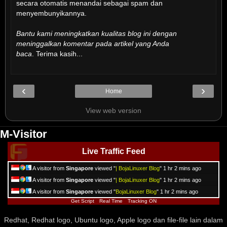
secara otomatis menandai sebagai spam dan
menyembunyikannya.
Bantu kami meningkatkan kualitas blog ini dengan
meninggalkan komentar pada artikel yang Anda
baca
. Terima kasih...
‹
›
Home
View web version
M-Visitor
Live Traffic Feed
A visitor from
Singapore
viewed "
| BojaLinuxer Blog
"
1 hr 2 mins ago
A visitor from
Singapore
viewed "
| BojaLinuxer Blog
"
1 hr 2 mins ago
A visitor from
Singapore
viewed "
BojaLinuxer Blog
"
1 hr 2 mins ago
Get Script
Real Time
Tracking ON
Redhat, Redhat logo, Ubuntu logo, Apple logo dan file-file lain dalam