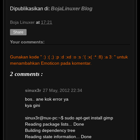
Dipublikasikan di:
BojaLinuxer Blog
Boja Linuxer
at
17:21
Share
Your comments:
Gunakan kode " :) :( ;) :p :d :xd :o :s :'( :x( :* :8) :a 3: " untuk
menambahkan Emoticon pada komentar.
2 comments :
sinux3r
27 May, 2012 22:34
bos.. ane kok error ya
kya gini
sinux3r@nux-pc:~$ sudo apt-get install gimp
Reading package lists... Done
Building dependency tree
Reading state information... Done