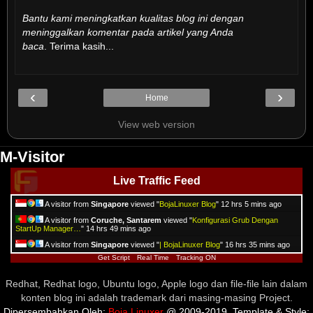
Bantu kami meningkatkan kualitas blog ini dengan
meninggalkan komentar pada artikel yang Anda
baca
. Terima kasih...
‹
›
Home
View web version
M-Visitor
Live Traffic Feed
A visitor from
Singapore
viewed "
BojaLinuxer Blog
"
12 hrs 5 mins ago
A visitor from
Coruche, Santarem
viewed "
Konfigurasi Grub Dengan
StartUp Manager…
"
14 hrs 49 mins ago
A visitor from
Singapore
viewed "
| BojaLinuxer Blog
"
16 hrs 35 mins ago
Get Script
Real Time
Tracking ON
Redhat, Redhat logo, Ubuntu logo, Apple logo dan file-file lain dalam
konten blog ini adalah trademark dari masing-masing Project.
Dipersembahkan Oleh:
Boja Linuxer
@ 2009-2019. Template & Style: