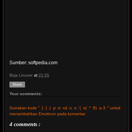
Sumber: softpedia.com
Boja Linuxer
at
21:55
Share
Your comments:
Gunakan kode " :) :( ;) :p :d :xd :o :s :'( :x( :* :8) :a 3: " untuk
menambahkan Emoticon pada komentar.
4 comments :