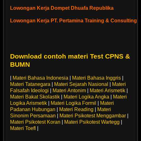
Lowongan Kerja BUMN Biofarma
Lowongan Kerja Dompet Dhuafa Republika
Lowongan Kerja BUMN PT. DAHANA (Persero)
Lowongan Kerja PT. Pertamina Training & Consulting
Lowongan Kerja BUMN Bank BNI Kategori Credit Offic
Lowongan Kerja Bulan April 2010
Lowongan Kerja BUMN PT. Perusahaan Gas Negara Tb
Lowongan Kerja PT. Astra International Tbk Kategori M
Download contoh materi Test CPNS &
Lowongan Kerja BUMN Pertamina Kategori BPA Keua
BUMN
Lowongan Kerja PT Trakindo Utama
Lowongan Kerja BUMN PT. Pelabuhan Indonesia I (Per
Lowongan Kerja Greenpeace Southeast Asia
|
Materi Bahasa Indonesia
|
Materi Bahasa Inggris
|
Lowongan Kerja BUMN Bank Mandiri Kategori CFX - IA 
Materi Tatanegara
|
Materi Sejarah Nasional
|
Materi
Lowongan Kerja Air Asia
Falsafah Ideologi
|
Materi Antonim
|
Materi Arismetik
|
Lowongan Kerja BUMN Telkomsel
Materi Bakat Skolastik
|
Materi Logika Angka
|
Materi
Lowongan Kerja Carrefour Sebagai Store Controller
Logika Arismetik
|
Materi Logika Formil
|
Materi
Lowongan Kerja BUMN PT. Indonesia Ferry (Persero)
Padanan Hubungan
|
Materi Reading
|
Materi
Lowongan Kerja BPD Kaltim
Sinonim Persamaan
|
Materi Psikotest Menggambar
|
Lowongan Kerja BUMN Garuda Indonesia
Materi Psikotest Koran
|
Materi Psikotest Wartegg
|
Lowongan Kerja PT. BNI Life Insurance
Materi Toefl
|
Lowongan Kerja BUMN Perum Pegadaian
Lowongan Kerja PT. Kao Indonesia