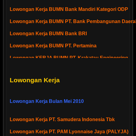
Lowongan Kerja BUMN Bank Mandiri Kategori ODP
Lowongan CPNS Bulan Februari 2010
Lowongan Kerja BUMN PT. Bank Pembangunan Daerah
Penerimaan Calon Anggota Komisi Penyiaran Indonesi
Periode 2010-2013
Lowongan Kerja BUMN Bank BRI
Pengumuman Rencana Pengangkatan dr/drg PTT Perio
Lowongan Kerja BUMN PT. Pertamina
Pengumuman Rekrutmen Pegawai LPDB-KUMKM TA 2
Lowongan KERJA BUMN PT. Krakatau Engineering
Penerimaan Penyuluh Perikanan Tenaga Kontrak (PPT
Lowongan Kerja BUMN PT. Jamsostek (Persero)
Kelautan dan Perikanan
Lowongan Kerja
Lowongan Kerja BUMN PT. Bank BRI Syariah
Lowongan BUMN Bulan April 2010
Lowongan Kerja Bulan Mei 2010
Lowongan Kerja BUMN PT. PJB Services Kategori Man
Lowongan Kerja PT. Samudera Indonesia Tbk
Lowongan Kerja BUMN Perkebunan Wilayah Sumatera
Lowongan Kerja PT. PAM Lyonnaise Jaya (PALYJA)