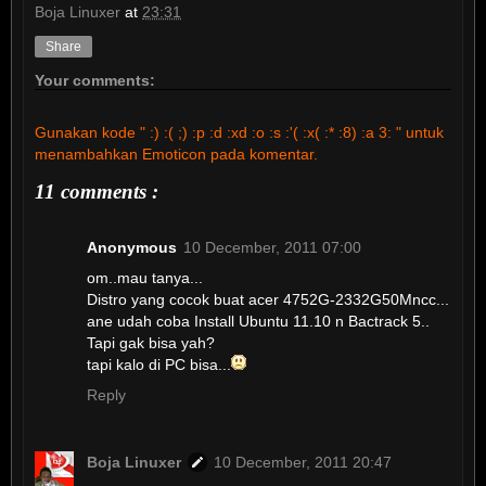
Boja Linuxer
at
23:31
Share
Your comments:
Gunakan kode " :) :( ;) :p :d :xd :o :s :'( :x( :* :8) :a 3: " untuk
menambahkan Emoticon pada komentar.
11 comments :
Anonymous
10 December, 2011 07:00
om..mau tanya...
Distro yang cocok buat acer 4752G-2332G50Mncc...
ane udah coba Install Ubuntu 11.10 n Bactrack 5..
Tapi gak bisa yah?
tapi kalo di PC bisa...
Reply
Boja Linuxer
10 December, 2011 20:47