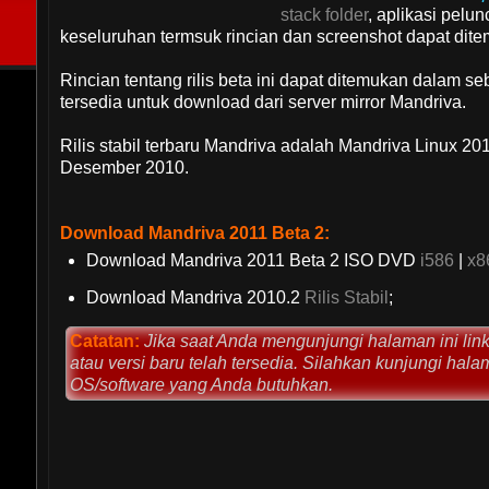
stack folder
, aplikasi pelu
keseluruhan termsuk rincian dan screenshot dapat di
Rincian tentang rilis beta ini dapat ditemukan dalam s
tersedia untuk download dari server mirror Mandriva.
Rilis stabil terbaru Mandriva adalah Mandriva Linux 201
Desember 2010.
Download Mandriva 2011 Beta 2:
Download Mandriva 2011 Beta 2 ISO DVD
i586
|
x8
Download Mandriva 2010.2
Rilis Stabil
;
Catatan:
Jika saat Anda mengunjungi halaman ini link d
atau versi baru telah tersedia. Silahkan kunjungi hala
OS/software yang Anda butuhkan.