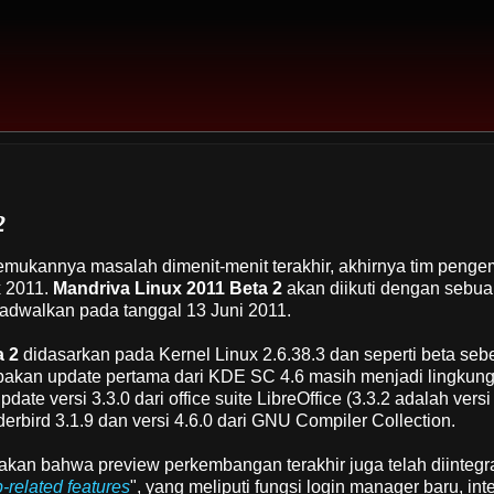
2
mukannya masalah dimenit-menit terakhir, akhirnya tim peng
x 2011.
Mandriva Linux 2011 Beta 2
akan diikuti dengan sebua
jadwalkan pada tanggal 13 Juni 2011.
a 2
didasarkan pada Kernel Linux 2.6.38.3 dan seperti beta se
upakan update pertama dari KDE SC 4.6 masih menjadi lingkun
ate versi 3.3.0 dari office suite LibreOffice (3.3.2 adalah versi 
derbird 3.1.9 dan versi 4.6.0 dari GNU Compiler Collection.
an bahwa preview perkembangan terakhir juga telah diintegr
-related features
", yang meliputi fungsi login manager baru, int