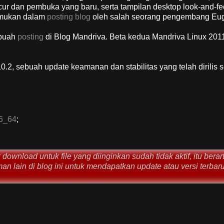
ncur dan pembuka yang baru, serta tampilan desktop look-and-fe
temukan dalam
posting blog
oleh salah seorang pengembang Eug
ebuah
posting
di Blog Mandriva. Beta kedua Mandriva Linux 2011
0.2, sebuah update keamanan dan stabilitas yang telah dirilis 
6_64
;
ownload untuk file yang diinginkan sudah tidak aktif, itu berar
man lain di blog ini untuk mendapatkan update atau versi terbaru