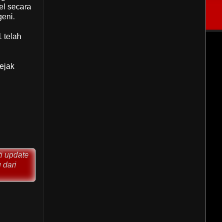
el secara
eni.
 telah
sejak
ti update
 dari