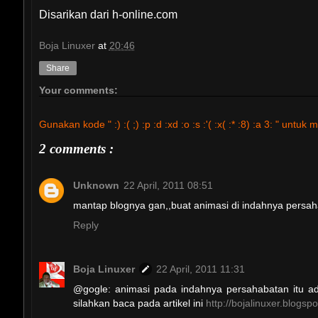
Disarikan dari h-online.com
Boja Linuxer
at
20:46
Share
Your comments:
Gunakan kode " :) :( ;) :p :d :xd :o :s :'( :x( :* :8) :a 3: " 
2 comments :
Unknown
22 April, 2011 08:51
mantap blognya gan,,buat animasi di indahnya persahab
Reply
Boja Linuxer
22 April, 2011 11:31
@gogle: animasi pada indahnya persahabatan itu a
silahkan baca pada artikel ini
http://bojalinuxer.blog