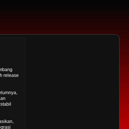
embang
h release
belumnya,
gan
stabil
asikan,
egrasi