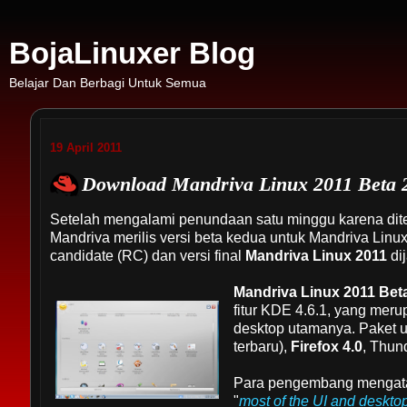
BojaLinuxer Blog
Belajar Dan Berbagi Untuk Semua
19 April 2011
Download Mandriva Linux 2011 Beta 
Setelah mengalami penundaan satu minggu karena dite
Mandriva merilis versi beta kedua untuk Mandriva Linu
candidate (RC) dan versi final
Mandriva Linux 2011
di
Mandriva Linux 2011 Bet
fitur KDE 4.6.1, yang mer
desktop utamanya. Paket upd
terbaru),
Firefox 4.0
, Thun
Para pengembang mengatak
"
most of the UI and desktop