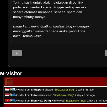
Terima kasih untuk tidak meletakkan direct link
pada isi komentar karena Blogger anti spam akan
secara otomatis menandai sebagai spam dan
menyembunyikannya.
Bantu kami meningkatkan kualitas blog ini dengan
meninggalkan komentar pada artikel yang Anda
baca
. Terima kasih...
‹
M-Visitor
A visitor from
Singapore
viewed "
BojaLinuxer Blog
"
1 day 5 hrs ago
A visitor from
Indonesia
viewed "
BojaLinuxer Blog
"
2 days 3 hrs ago
A visitor from
Bien Hoa, Dong Nai
viewed "
BojaLinuxer Blog
"
2 days 3 hrs ago