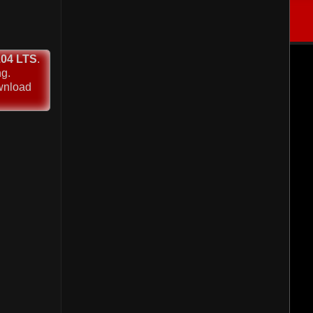
.04 LTS
.
g.
wnload