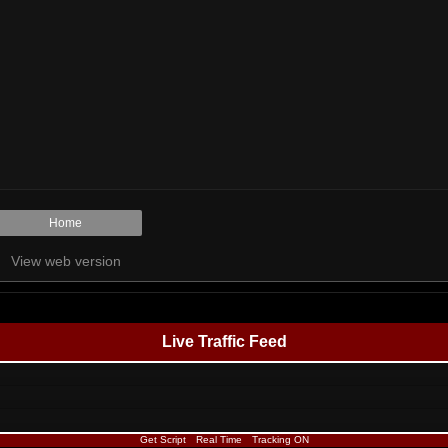
Home
View web version
Live Traffic Feed
Get Script
Real Time
Tracking ON