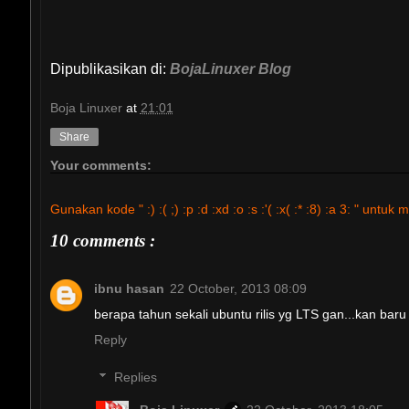
Dipublikasikan di:
BojaLinuxer Blog
Boja Linuxer
at
21:01
Share
Your comments:
Gunakan kode " :) :( ;) :p :d :xd :o :s :'( :x( :* :8) :a 3: " 
10 comments :
ibnu hasan
22 October, 2013 08:09
berapa tahun sekali ubuntu rilis yg LTS gan...kan baru sa
Reply
Replies