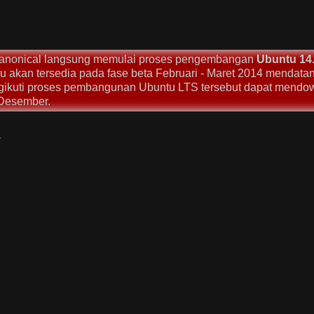
canonical langsung memulai proses pengembangan
Ubuntu 14
u akan tersedia pada fase beta Februari - Maret 2014 mendatan
engikuti proses pembangunan Ubuntu LTS tersebut dapat mendo
 Desember.
: