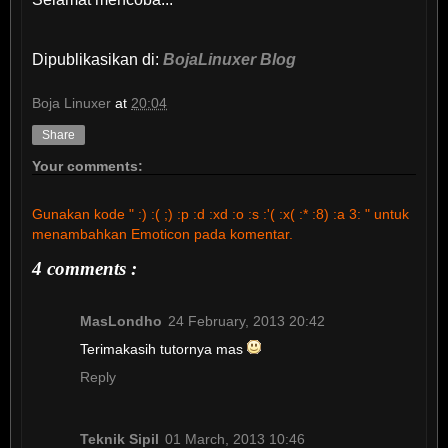
Dipublikasikan di:
BojaLinuxer Blog
Boja Linuxer
at
20:04
Share
Your comments:
Gunakan kode " :) :( ;) :p :d :xd :o :s :'( :x( :* :8) :a 3: " untuk
menambahkan Emoticon pada komentar.
4 comments :
MasLondho
24 February, 2013 20:42
Terimakasih tutornya mas
Reply
Teknik Sipil
01 March, 2013 10:46