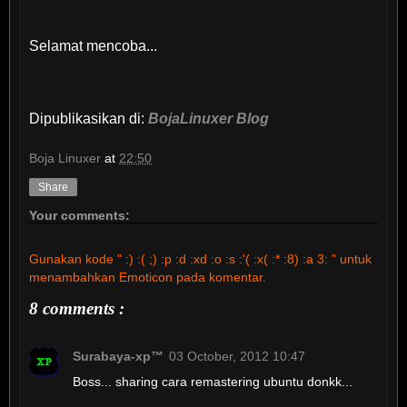
Selamat mencoba...
Dipublikasikan di:
BojaLinuxer Blog
Boja Linuxer
at
22:50
Share
Your comments:
Gunakan kode " :) :( ;) :p :d :xd :o :s :'( :x( :* :8) :a 3: " untuk
menambahkan Emoticon pada komentar.
8 comments :
Surabaya-xp™
03 October, 2012 10:47
Boss... sharing cara remastering ubuntu donkk...