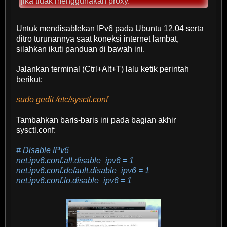
jika tidak menggunakan proxy.
Untuk mendisablekan IPv6 pada Ubuntu 12.04 serta
ditro turunannya saat koneksi internet lambat,
silahkan ikuti panduan di bawah ini.
Jalankan terminal (Ctrl+Alt+T) lalu ketik perintah
berikut:
sudo gedit /etc/sysctl.conf
Tambahkan baris-baris ini pada bagian akhir
sysctl.conf:
# Disable IPv6
net.ipv6.conf.all.disable_ipv6 = 1
net.ipv6.conf.default.disable_ipv6 = 1
net.ipv6.conf.lo.disable_ipv6 = 1