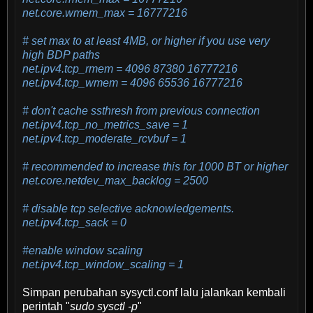
net.core.wmem_max = 16777216
# set max to at least 4MB, or higher if you use very
high BDP paths
net.ipv4.tcp_rmem = 4096 87380 16777216
net.ipv4.tcp_wmem = 4096 65536 16777216
# don't cache ssthresh from previous connection
net.ipv4.tcp_no_metrics_save = 1
net.ipv4.tcp_moderate_rcvbuf = 1
# recommended to increase this for 1000 BT or higher
net.core.netdev_max_backlog = 2500
# disable tcp selective acknowledgements.
net.ipv4.tcp_sack = 0
#enable window scaling
net.ipv4.tcp_window_scaling = 1
Simpan perubahan sysyctl.conf lalu jalankan kembali
perintah "
sudo sysctl -p
"