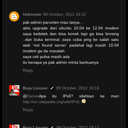
Unknown
08 October, 2012 16:22
pak admin parunten mau tanya...
abis upgrade dari ubuntu 10.04 ke 12.04 modem
saya kedetek dan bisa konek tapi ga bisa brosing
..dan buka terminal ,saya coba ping ke salah satu
web 'not found server' padahal lagi masih 10.04
modem ga da masalah
saya cek pulsa masih ada
itu kenapa ya pak admin minta bantuanya
Reply
Boja Linuxer
09 October, 2012 19:16
@
Danoe
Apa itu IPv6? silahkan ke mari
http://en.wikipedia.org/wiki/IPv6
.
Reply
Boja Linuxer
09 October, 2012 19:17