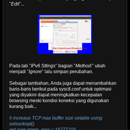
"
Edit
"...
Pada tab "
IPv6 Sttings
" bagian "
Method:
" ubah
menjadi "
Ignore
" lalu simpan perubahan.
Sebagai tambahan, Anda juga dapat menambahkan
baris-baris berikut pada sysctl.conf untuk optimasi
yang diyakini dapat meningkatkan kecepatan
browsing meski kondisi koneksi yang digunakan
kurang baik...
# increase TCP max buffer size setable using
setsockopt()
net.core.rmem_max = 16777216