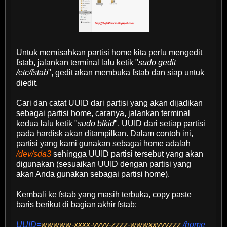
Untuk memisahkan partisi home kita perlu mengedit
fstab, jalankan terminal lalu ketik "
sudo gedit
/etc/fstab
", gedit akan membuka fstab dan siap untuk
diedit.
Cari dan catat UUID dari partisi yang akan dijadikan
sebagai partisi home, caranya, jalankan terminal
kedua lalu ketik "
sudo blkid
", UUID dari setiap partisi
pada hardisk akan ditampilkan. Dalam contoh ini,
partisi yang kami gunakan sebagai home adalah
/dev/sda3
sehingga UUID partisi tersebut yang akan
digunakan (sesuaikan UUID dengan partisi yang
akan Anda gunakan sebagai partisi home).
Kembali ke fstab yang masih terbuka, copy paste
baris berikut di bagian akhir fstab:
UUID=
wwwww-xxxx-yyyy-zzzz-wwwxxyyyzzz
/home