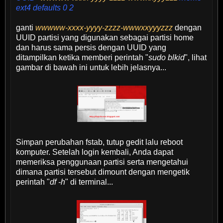
ext4 defaults 0 2
ganti
wwwww-xxxx-yyyy-zzzz-wwwxxyyyzzz
dengan
UUID partisi yang digunakan sebagai partisi home
dan harus sama persis dengan UUID yang
ditampilkan ketika memberi perintah "
sudo blkid
", lihat
gambar di bawah ini untuk lebih jelasnya...
Simpan perubahan fstab, tutup gedit lalu reboot
komputer. Setelah login kembali, Anda dapat
memeriksa penggunaan partisi serta mengetahui
dimana partisi tersebut dimount dengan mengetik
perintah "
df -h
" di terminal...