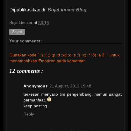
Dipublikasikan di:
BojaLinuxer Blog
Boja Linuxer
at
23:16
Share
Your comments:
Gunakan kode " :) :( ;) :p :d :xd :o :s :'( :x( :* :8) :a 3: " untuk
menambahkan Emoticon pada komentar.
12 comments :
Anonymous
21 August, 2012 19:48
terkesan menyalip tim pengembang, namun sangat
bermanfaat.
keep posting.
Reply