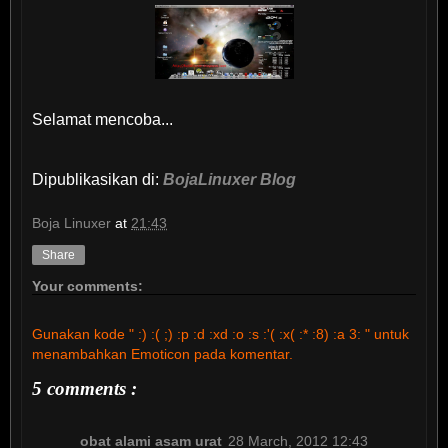
Selamat mencoba...
Dipublikasikan di:
BojaLinuxer Blog
Boja Linuxer
at
21:43
Share
Your comments:
Gunakan kode " :) :( ;) :p :d :xd :o :s :'( :x( :* :8) :a 3: " untuk
menambahkan Emoticon pada komentar.
5 comments :
obat alami asam urat
28 March, 2012 12:43