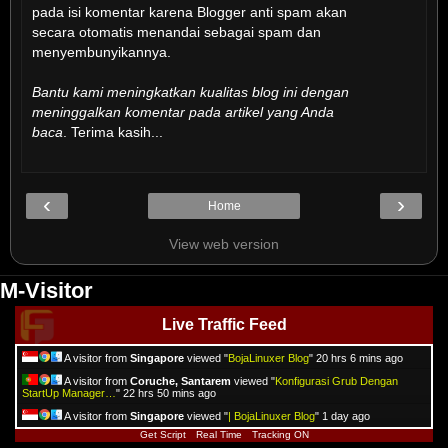
pada isi komentar karena Blogger anti spam akan
secara otomatis menandai sebagai spam dan
menyembunyikannya.
Bantu kami meningkatkan kualitas blog ini dengan
meninggalkan komentar pada artikel yang Anda
baca
. Terima kasih...
‹
›
Home
View web version
M-Visitor
Live Traffic Feed
A visitor from
Singapore
viewed "
BojaLinuxer Blog
"
20 hrs 6 mins ago
A visitor from
Coruche, Santarem
viewed "
Konfigurasi Grub Dengan
StartUp Manager…
"
22 hrs 50 mins ago
A visitor from
Singapore
viewed "
| BojaLinuxer Blog
"
1 day ago
Get Script
Real Time
Tracking ON