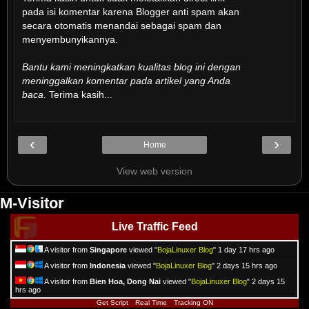
pada isi komentar karena Blogger anti spam akan
secara otomatis menandai sebagai spam dan
menyembunyikannya.
Bantu kami meningkatkan kualitas blog ini dengan
meninggalkan komentar pada artikel yang Anda
baca
. Terima kasih...
‹
›
Home
View web version
M-Visitor
Live Traffic Feed
A visitor from
Singapore
viewed "
BojaLinuxer Blog
"
1 day 17 hrs ago
A visitor from
Indonesia
viewed "
BojaLinuxer Blog
"
2 days 15 hrs ago
A visitor from
Bien Hoa, Dong Nai
viewed "
BojaLinuxer Blog
"
2 days 15
hrs ago
Get Script
Real Time
Tracking ON