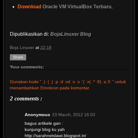
Download
Oracle VM VirtualBox Terbaru
.
Dipublikasikan di:
BojaLinuxer Blog
Boja Linuxer
at
22:18
Share
Your comments:
Gunakan kode " :) :( ;) :p :d :xd :o :s :'( :x( :* :8) :a 3: " untuk
menambahkan Emoticon pada komentar.
2 comments :
Anonymous
23 March, 2012 16:03
bagus artikele gan :
kunjungi blog ku yah
http://sarahnetslawi.blogspot.in/