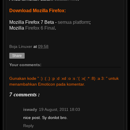
Download Mozilla Firefox:
Mozilla Firefox 7 Beta -
semua platform
;
Mozilla
Firefox 6 Final
.
Boja Linuxer
at
09:58
Share
Your comments:
Gunakan kode " :) :( ;) :p :d :xd :o :s :'( :x( :* :8) :a 3: " untuk
menambahkan Emoticon pada komentar.
7 comments :
iswady
19 August, 2011 18:03
nice post. Sy donlot bro.
Reply